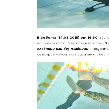
В събота (14.03.2015) от 16:30 ч
зап
повърхността. След обедната почивк
плавници или без плавници
: хоризонта
се покрие максимална дистанция, без 