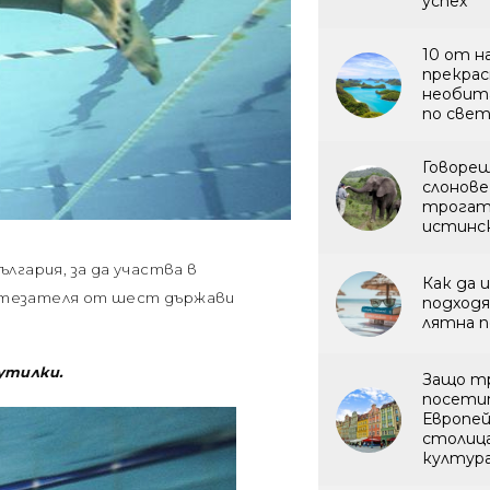
успех
10 от н
прекра
необит
по све
Говоре
слонове
трогат
истинс
лгария, за да участва в
Как да 
ъстезателя от шест държави
подходя
лятна п
утилки.
Защо т
посети
Европе
столица
култур