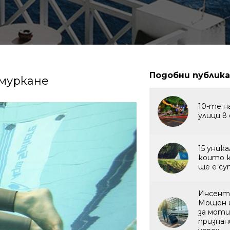
Подобни публик
гмуркане
10-те н
улици в
15 уник
които 
ще е су
Инсент
Мощен 
за моти
признан