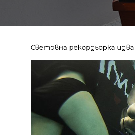
Световна рекордьорка идва 