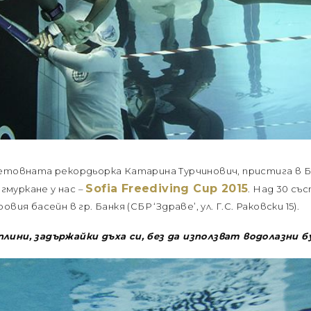
етовната рекордьорка Катарина Турчинович, пристига в Бъ
Sofia Freediving Cup 2015
муркане у нас –
. Над 30 с
ия басейн в гр. Банкя (СБР ‘Здраве’, ул. Г.С. Раковски 15).
лини, задържайки дъха си, без да използват водолазни б