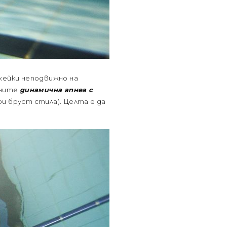
ежейки неподвижно на
ините
динамична апнеа с
при бруст стила). Целта е да