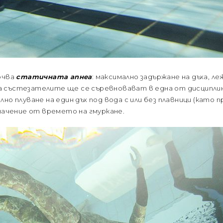
очва
статичната апнеа
: максимално задържане на дъха, л
а състезателите ще се съревновават в една от дисципл
лно плуване на един дъх под вода с или без плавници (като 
значение от времето на гмуркане.