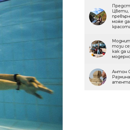
Предст
Цвети, 
превърн
може да
красот
Моднит
този се
как да 
модерно
Антон 
Размина
атента