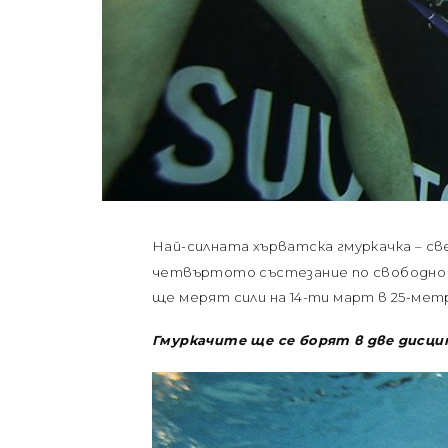
Най-силната хърватска гмуркачка – св
четвъртото състезание по свободно г
ще мерят сили на 14-ти март в 25-метров
Гмуркачите ще се борят в две дисцип