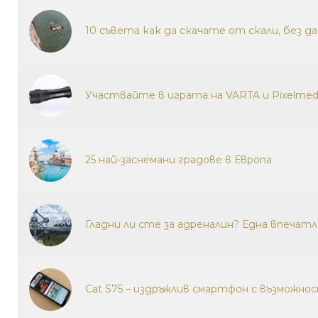
10 съвета как да скачате от скали, без д
Участвайте в играта на VARTA и Pixelmed
25 най-заснемани градове в Европа
Гладни ли сте за адреналин? Една впечат
Cat S75 – издръжлив смартфон с възможно