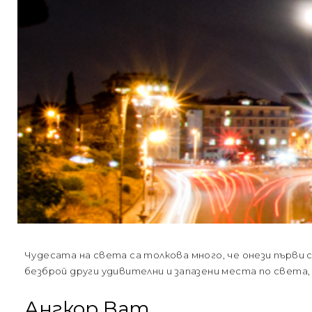
Чудесата на света са толкова много, че онези първ
безброй други удивителни и запазени места по света,
Ангкор Ват