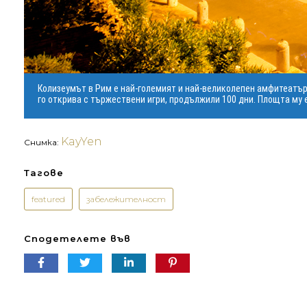
Колизеумът в Рим е най-големият и най-великолепен амфитеатър в
го открива с тържествени игри, продължили 100 дни. Площта му е 
KayYen
Снимка:
Тагове
featured
забележителност
Сподетелете във