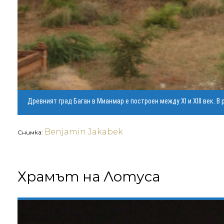
Древният град Баган в Мианмар е построен между XI и XIII век. В
Benjamin Jakabek
Снимка:
Храмът на Лотуса