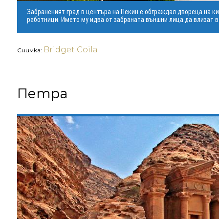
Забраненият град в центъра на Пекин е обграждал двореца на кит
работници. Името му идва от забраната външни лица да влизат в 
Bridget Coila
Снимка:
Петра