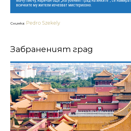
Мачу Пикчу, наричан още „Изгубеният град на инките“, се намира н
всичките му жители изчезват мистериозно.
Pedro Szekely
Снимка:
Забраненият град