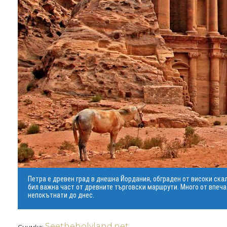
Петра е древен град в днешна Йордания, обграден от високи ска
бил важна част от древните търговски маршрути. Много от впеча
непокътнати до днес.
Seetheholyland.net
Снимка: