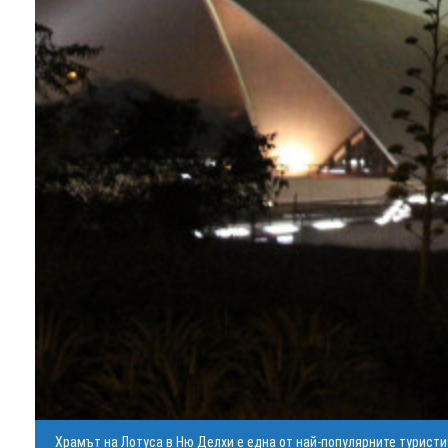
Храмът на Лотуса в Ню Делхи е една от най-популярните туристич