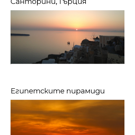
Санторини, Гърция
Египетските пирамиди