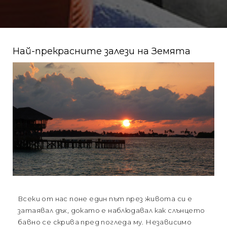
Най-прекрасните залези на Земята
Всеки от нас поне един път през живота си е
затаявал дъх, докато е наблюдавал как слънцето
бавно се скрива пред погледа му. Независимо