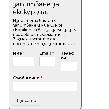
запитване за
екскурзия!
Изпратете вашето
запитване и ние ще се
свържем са вас, за да ви дадем
подробна информация за
възможностите да
посетите тази дестинация.
Име
*
Email
*
Телеф
он
Съобщение
*
Изпрати