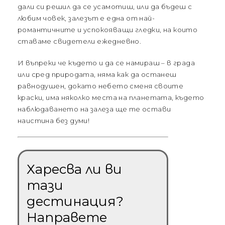
дали си решил да се усамотиш, или да бъдеш с
любим човек, залезът е една от най-
романтичните и успокояващи гледки, на които
ставаме свидетели ежедневно.
И въпреки че където и да се намираш – в града
или сред природата, няма как да останеш
равнодушен, докато небето сменя своите
краски, има няколко места на планетата, където
наблюдаването на залеза ще те остави
наистина без думи!
Харесва ли ви
тази
дестинация?
Направете