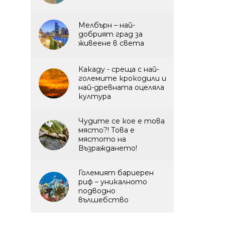
Мелбърн – най-
добрият град за
живеене в света
Какаду - среща с най-
големите крокодили и
най-древната оцеляла
култура
Чудите се кое е това
място?! Това е
мястото на
Възраждането!
Големият бариерен
риф – уникалното
подводно
вълшебство