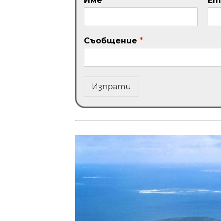
Име
*
Em
Съобщение
*
Изпрати