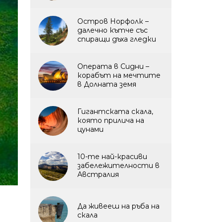
Остров Норфолк –
далечно кътче със
спиращи дъха гледки
Операта в Сидни –
корабът на мечтите
в Долната земя
Гигантската скала,
която прилича на
цунами
10-те най-красиви
забележителности в
Австралия
Да живееш на ръба на
скала