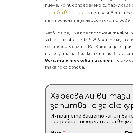
пиене, но пък определено си заслужава 
Ретба в Сенегал
и многоцветните со
тях причината за необичайното оцветя
Разбира се, има предположения: някои 
salina и Halobacteria във водите му, а
бактерии в солта. Каквато и да е прич
погледите на всички пътници в прел
водата е толкова наситен
, че ако 
така ярко розова.
Харесва ли ви таз
запитване за екску
Изпратете вашето запитване и 
подробна информация за възм