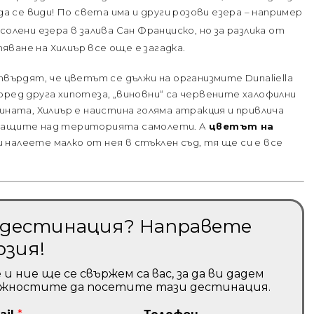
да се види! По света има и други розови езера – например
лени езера в залива Сан Франциско, но за разлика от
ване на Хилиър все още е загадка.
твърдят, че цветът се дължи на организмите Dunaliella
 според друга хипотеза, „виновни“ са червените халофилни
ината, Хилиър е наистина голяма атракция и привлича
итащите над територията самолети. А
цветът на
си налеете малко от нея в стъклен съд, тя ще си е все
и дестинация? Направете
рзия!
ние ще се свържем са вас, за да ви дадем
ожностите да посетите тази дестинация.