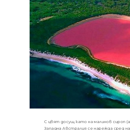
С цвят досущ като на малинов сироп (а
Западна Австралия се нарежда сред най