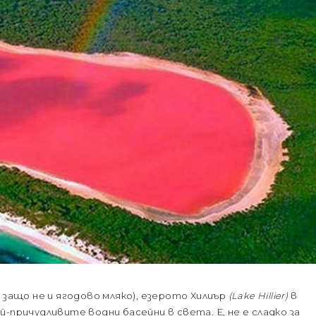
 защо не и ягодово мляко), езерото Хилиър
(Lake Hillier)
в
-причудливите водни басейни в света. Е, не е сладко за