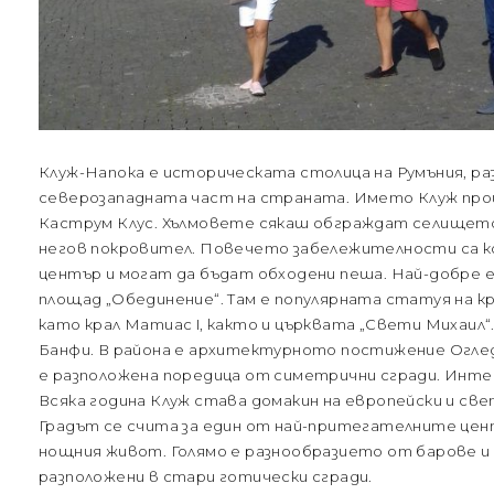
Клуж-Напока е историческата столица на Румъния, ра
северозападната част на страната. Името Клуж про
Каструм Клус. Хълмовете сякаш обграждат селището 
негов покровител. Повечето забележителности са к
център и могат да бъдат обходени пеша. Най-добре е
площад „Обединение“. Там е популярната статуя на к
като крал Матиас I, както и църквата „Свети Михаил“
Банфи. В района е архитектурното постижение Огле
е разположена поредица от симетрични сгради. Инте
Всяка година Клуж става домакин на европейски и с
Градът се счита за един от най-притегателните цен
нощния живот. Голямо е разнообразието от барове и 
разположени в стари готически сгради.