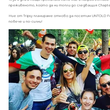
преживяното, който да ни топли до следващия Chapte
Ние от Tripsy планираме отново да посетим UNTOLD Fes
повече и по-силни!