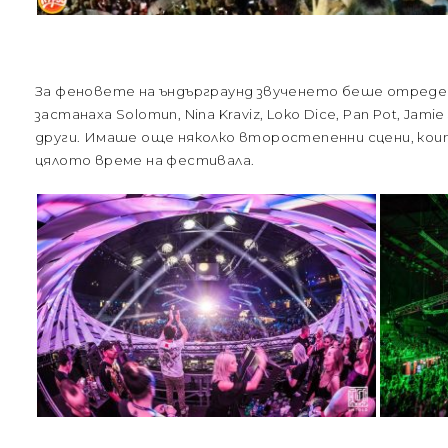
За феновете на ъндърграунд звученето беше отредена
застанаха Solomun, Nina Kraviz, Loko Dice, Pan Pot, Jamie
други. Имаше още няколко второстепенни сцени, кои
цялото време на фестивала.