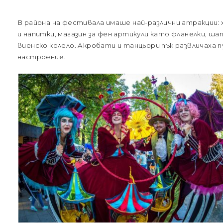
В района на фестивала имаше най-различни атракции: х
и напитки, магазин за фен артикули като фланелки, шап
виенско колело. Акробати и танцьори пък развличаха 
настроение.