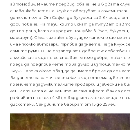
автомобил. Имайте предвид, обаче, че и в двата случа
с наближаването на Клуж се образуват и големи тапи 
допълнително. От София до Букурещ са 5-6 часа, а от
дори повече. На тези, които искат да пътуват с ав
ден по-рано, като си уредят нощувка в Русе, Букурещ,
маршрут). С влак или автобус задължително ще имате
има няколко автогари, трябва да знаете, че за Клуж 
самите румънци не са запознати добре със собствени
английския също не се справят много добре, така че 
преди да предприемете това дълго и изтощително п
Клуж-Напока около обяд, за да имате време да се нас
Влизането на самия фестивал също отнема известно
преминете задължителните проверки и заверки на би
леи. Истината е, че цените на самия фестивал са дост
равняват на около 4 лв), твърдият алкохол също е на 
дискотеки. Сандвичите варират от 15 до 25 леи.