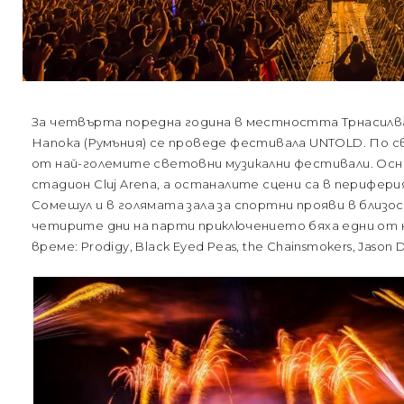
За четвърта поредна година в местността Трнасилван
Напока (Румъния) се проведе фестивала UNTOLD. По с
от най-големите световни музикални фестивали. Осн
стадион Cluj Arena, а останалите сцени са в периферия
Сомешул и в голямата зала за спортни прояви в близос
четирите дни на парти приключението бяха едни от
време: Prodigy, Black Eyed Peas, the Chainsmokers, Jason D