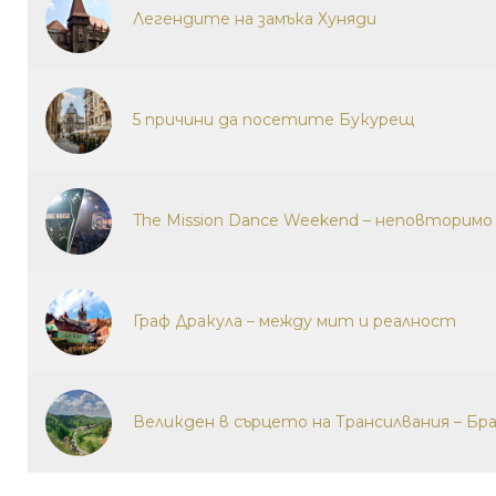
Легендите на замъка Хуняди
5 причини да посетите Букурещ
The Mission Dance Weekend – неповторим
Граф Дракула – между мит и реалност
Великден в сърцето на Трансилвания – Бр