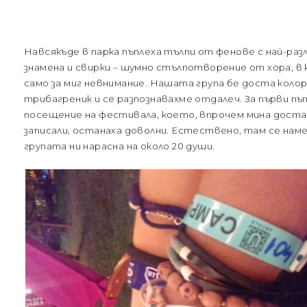
Навсякъде в парка пъплеха тълпи от фенове с най-ра
знамена и свирки – шумно стълпотворение от хора, в
само за миг невнимание. Нашата група бе доста колор
трибагреник и се разпознавахме отдалеч. За първи път 
посещение на фестивала, което, впрочем мина доста 
записали, останаха доволни. Естествено, там се наме
групата ни нарасна на около 20 души.