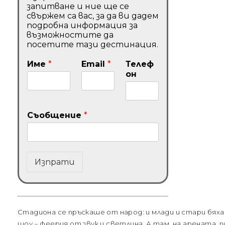
запитване и ние ще се
свържем са вас, за да ви дадем
подробна информация за
възможностите да
посетите тази дестинация.
Име
*
Email
*
Телеф
он
Съобщение
*
Изпрати
Стадиона се пръскаше от народ: и млади и стари бях
шоу – феерия от звук и светлина. А там, на арената,