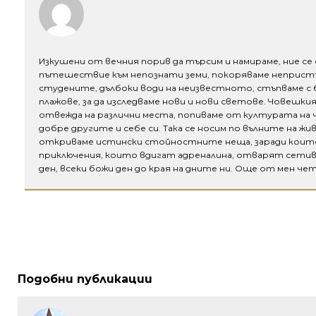
Изкушени от вечния порив да търсим и намираме, ние се
пътешествие към непознати земи, покоряваме непристъп
студените, дълбоки води на неизвестното, стъпваме с б
плажове, за да изследваме нови и нови светове. Човешк
отвежда на различни места, попиваме от културата на чу
добре другите и себе си. Така се носим по вълните на жи
откриваме истински стойностните неща, заради които с
приключения, които вдигат адреналина, отварят сетив
ден, всеки божи ден до края на дните ни. Още от мен чете
Подобни публикации