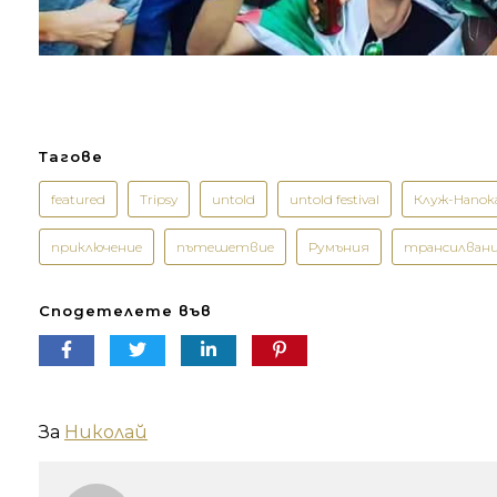
Тагове
featured
Tripsy
untold
untold festival
Клуж-Напок
приключение
пътешетвие
Румъния
трансилван
Сподетелете във
За
Николай