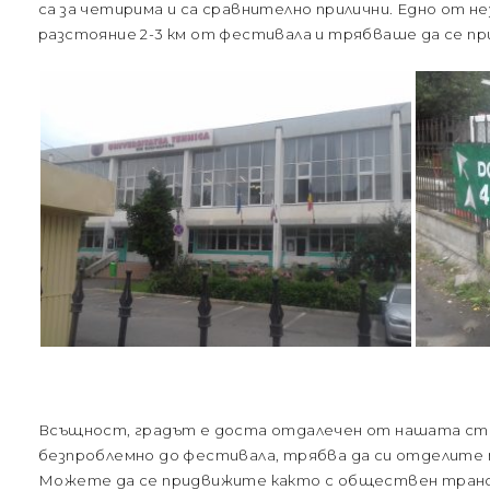
са за четирима и са сравнително прилични. Едно от н
разстояние 2-3 км от фестивала и трябваше да се пр
Всъщност, градът е доста отдалечен от нашата сто
безпроблемно до фестивала, трябва да си отделите 
Можете да се придвижите както с обществен транспо