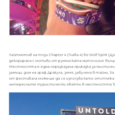
Лайтмотив на този Chapter 4 (Глава 4) бе Wolf Spirit (Д
декорирана с мотиви от румънската митология: вълц
Местността е една неразказана приказка за мистични
замъци, дом на граф Дракула, земя, забулена в тайни. З
от фестивала можеше да се използва като отстъпка з
интересните туристически обекти в местността Трнасил