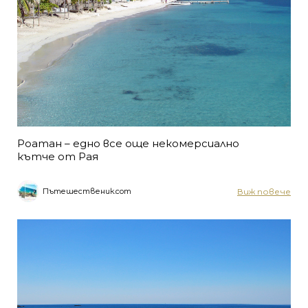
Роатан – едно все още некомерсиално
кътче от Рая
Виж повече
Пътешественик.com