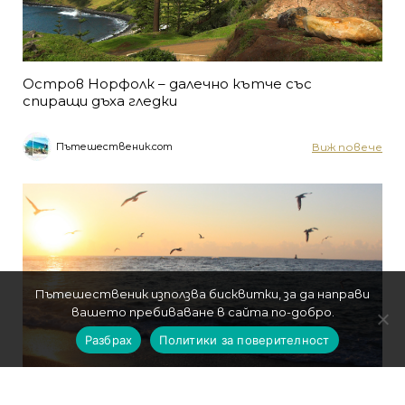
Остров Норфолк – далечно кътче със
спиращи дъха гледки
Виж повече
Пътешественик.com
Пътешественик използва бисквитки, за да направи
вашето пребиваване в сайта по-добро.
Разбрах
Политики за поверителност