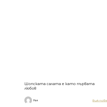
Шопската салата е като първата
любов
Виж пов
Рая