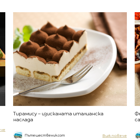
Тирамису – изисканата италианска
Ф
наслада
с
ече
Виж повече
Пътешественик.com