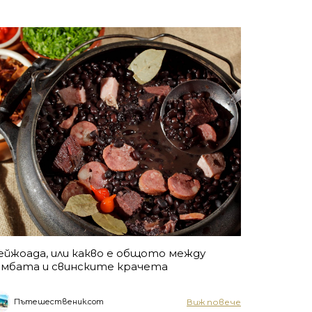
ейжоада, или какво е общото между
амбата и свинските крачета
Виж повече
Пътешественик.com