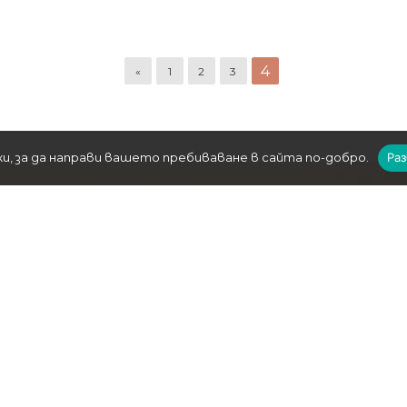
4
«
1
2
3
, за да направи вашето пребиваване в сайта по-добро.
Ра
ПОСЛЕДВАЙТЕ НИ