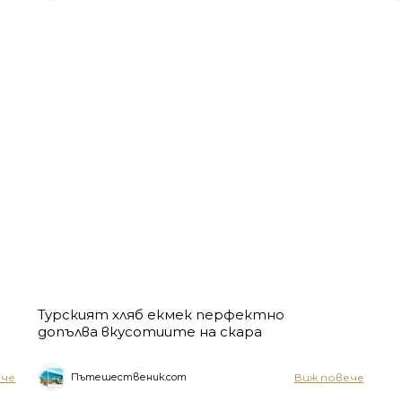
Турският хляб екмек перфектно
допълва вкусотиите на скара
ече
Виж повече
Пътешественик.com