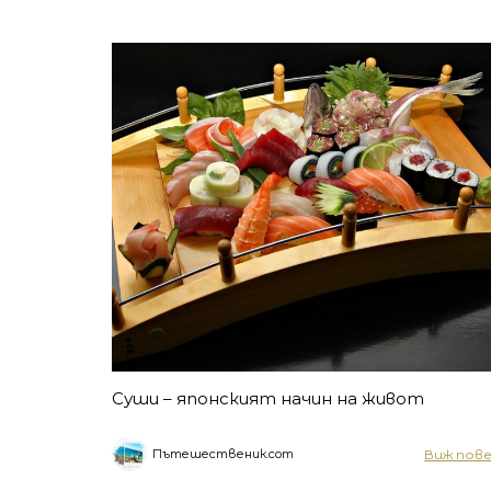
Суши – японският начин на живот
Виж пов
Пътешественик.com