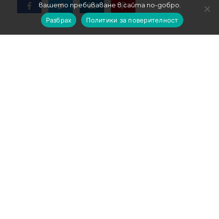
вашето пребиваване в сайта по-добро.
Разбрах
Политики за поверителност
За
Йоана
Пътуването е начин на живот. Необходимост.
Страст. Това е начинът, по който успявам да
прекроя себе си, когато ми е нужно. Начинът да
изляза от моята реалност. Начинът просто да
усещам живота в неговата пъстрота.
Късметлии сме, защото днес имаме
възможността да видим различни места, да
опитаме от колоритността на различните
култури, да се запознаем с различни хора от
всяко кътче на Земята. Стига да искаме!
Мечтата ми е след 50 години да се обърна и да
кажа: „Аз успях да видя всичко, което искам!“.