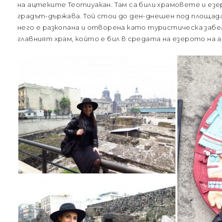
на ацтеките Теотиуакан. Там са били храмовете и ез
градът-държава. Той стои до ден-днешен под площада
него е разкопана и отворена като туристическа заб
главният храм, който е бил в средата на езерото на 