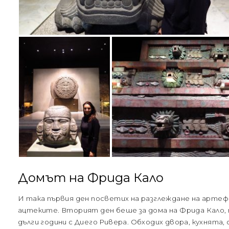
Домът на Фрида Кало
И така първия ден посветих на разглеждане на арте
ацтеките. Вторият ден беше за дома на Фрида Кало, 
дълги години с Диего Ривера. Обходих двора, кухнята,