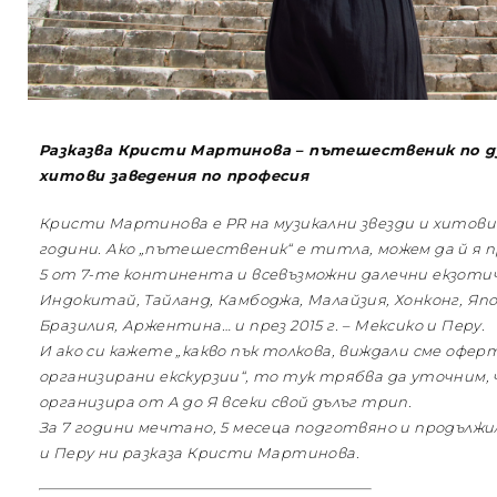
Разказва Кристи Мартинова – пътешественик по ду
хитови заведения по професия
Кристи Мартинова е PR на музикални звезди и хитови
години. Ако „пътешественик“ е титла, можем да й я п
5 от 7-те континента и всевъзможни далечни екзоти
Индокитай, Тайланд, Камбоджа, Малайзия, Хонконг, Яп
Бразилия, Аржентина… и през 2015 г. – Мексико и Перу.
И ако си кажете „какво пък толкова, виждали сме офе
организирани екскурзии“, то тук трябва да уточним, 
организира от А до Я всеки свой дълъг трип.
За 7 години мечтано, 5 месеца подготвяно и продълж
и Перу ни разказа Кристи Мартинова.