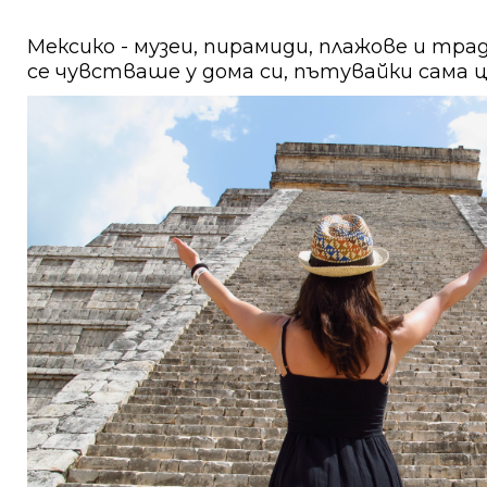
Мексико - музеи, пирамиди, плажове и тра
се чувстваше у дома си, пътувайки сама 