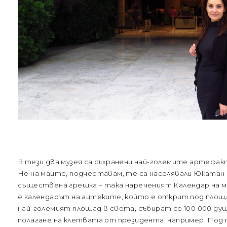
В тези два музея са съхранени най-големите артефак
Не на маите, подчертавам, те са населявали Юкатан и 
съществена грешка – така нареченият Календар на маи
е календарът на ацтеките, който е открит под площа
най-големият площад в света, събират се 100 000 душ
полагане на клетвата от президента, например. Под