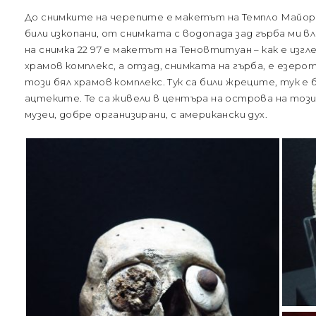
До снимките на черепите е макетът на Темпло Майор
били изкопани, от снимката с водопада зад гърба ми в
на снимка 22 97 е макетът на Теновтитуан – как е из
храмов комплекс, а отзад, снимката на гърба, е езеро
този бял храмов комплекс. Тук са били жреците, тук е
ацтеките. Те са живели в центъра на острова на тоз
музеи, добре организирани, с американски дух.