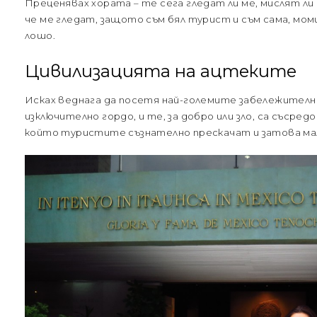
Преценявах хората – те сега гледат ли ме, мислят л
че ме гледат, защото съм бял турист и съм сама, моми
лошо.
Цивилизацията на ацтеките
Исках веднага да посетя най-големите забележителн
изключително гордо, и те, за добро или зло, са съсре
който туристите съзнателно прескачат и затова мал