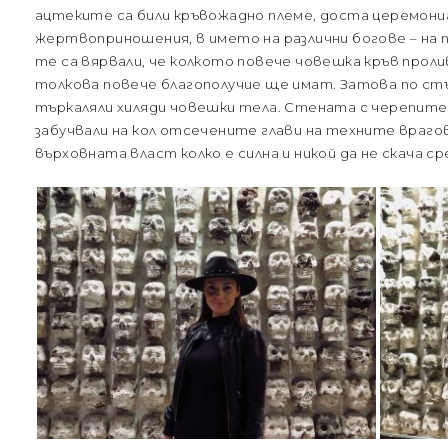
ацтеките са били кръвожадно племе, доста церемониа
жертвоприношения, в името на различни богове – на п
те са вярвали, че колкото повече човешка кръв проли
толкова повече благополучие ще имат. Затова по стъ
търкаляли хиляди човешки тела. Стената с черепите 
забучвали на кол отсечените глави на техните врагов
върховната власт колко е силна и никой да не скача ср