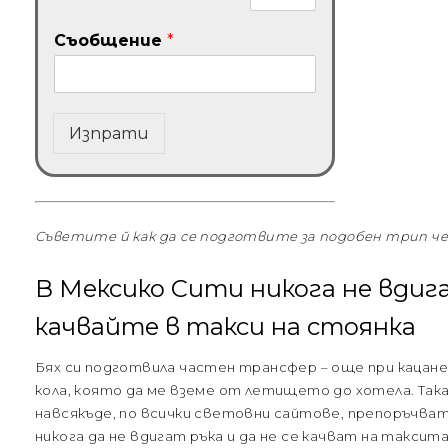
Съобщение
*
Изпрати
Съветите й как да се подготвите за подобен трип 
В Мексико Сити никога не вдига
качвайте в такси на стоянка
Бях си подготвила частен трансфер – още при кацан
кола, която да ме вземе от летището до хотела. Так
навсякъде, по всички световни сайтове, препоръчв
никога да не вдигат ръка и да не се качват на такси