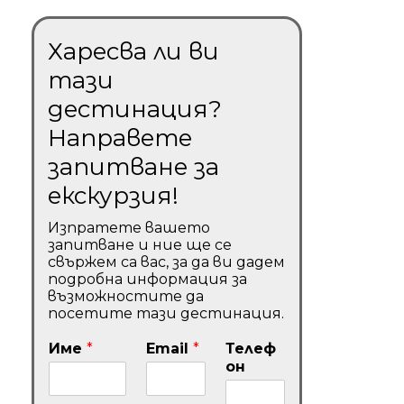
Харесва ли ви
тази
дестинация?
Направете
запитване за
екскурзия!
Изпратете вашето
запитване и ние ще се
свържем са вас, за да ви дадем
подробна информация за
възможностите да
посетите тази дестинация.
Име
*
Email
*
Телеф
он