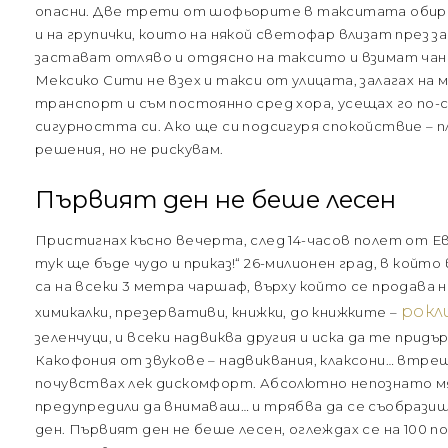
опасни. Две трети от шофьорите в такситата обира
и на групички, които на някой светофар влизат през з
застават отляво и отдясно на таксито и взимат чан
Мексико Сити не взех и такси от улицата, залагах на м
транспорт и съм постоянно сред хора, усещах го по-с
сигурността си. Ако ще си подсигуря спокойствие – п
решения, но не рискувам.
Първият ден не беше лесен
Пристигнах късно вечерта, след 14-часов полет от Евр
тук ще бъде чудо и приказ!“ 26-милионен град, в който
са на всеки 3 метра чаршаф, върху който се продава н
рокл
химикалки, презервативи, книжки, до книжките –
зеленчуци, и всеки надвиква другия и иска да те придъ
Какофония от звукове – надвиквания, клаксони… втрещ
почувствах лек дискомфорт. Абсолютно непознато мя
предупредили да внимаваш… и трябва да се съобразиш
ден. Първият ден не беше лесен, оглеждах се на 100 по