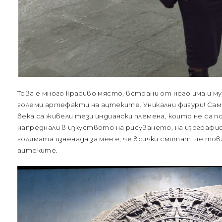
Това е много красиво място, встрани от него има и му
големи артефакти на ацтеките. Уникални фигури! Сам
века са живели тези индиански племена, които не са по
напреднали в изкуството на рисуването, на изографис
голямата изненада за мен е, че всички смятат, че тов
ацтеките.