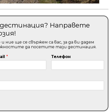
и дестинация? Направете
рзия!
ние ще се свържем са вас, за да ви дадем
ожностите да посетите тази дестинация.
ail
*
Телефон