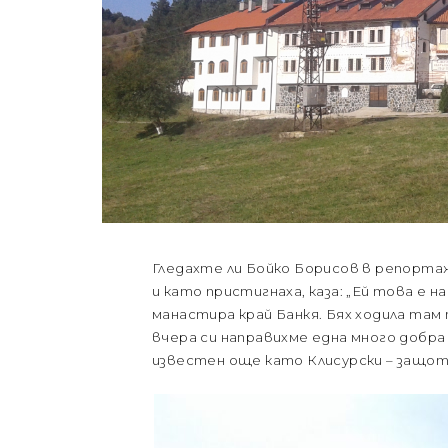
Гледахте ли Бойко Борисов в репортаж
и като пристигнаха, каза: „Ей това е 
манастира край Банкя. Бях ходила там п
вчера си направихме една много добра
известен още като Клисурски – защото