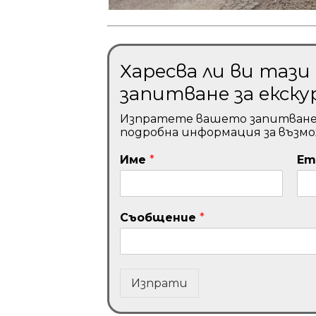
Харесва ли ви таз
запитване за екску
Изпратете вашето запитване и 
подробна информация за възм
Име
*
Em
Съобщение
*
Изпрати