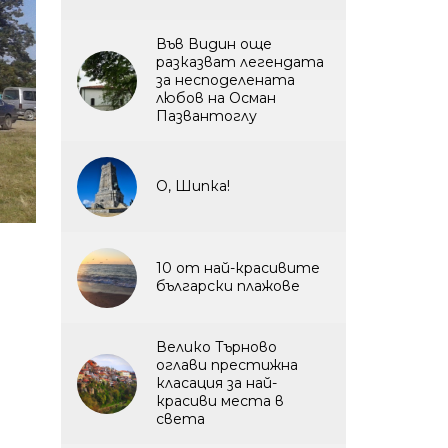
Във Видин още
разказват легендата
за несподелената
любов на Осман
Пазвантоглу
О, Шипка!
10 от най-красивите
български плажове
Велико Търново
оглави престижна
класация за най-
красиви места в
света