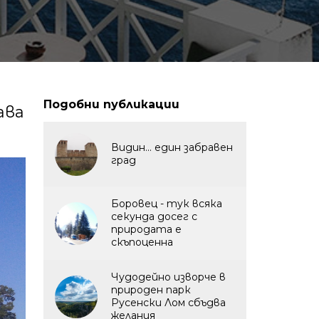
Подобни публикации
ава
Видин... един забравен
град
Боровец - тук всяка
секунда досег с
природата е
скъпоценна
Чудодейно изворче в
природен парк
Русенски Лом сбъдва
желания