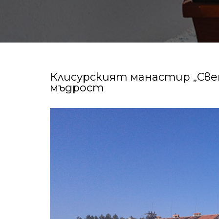
Клисурският манастир „Све
мъдрост