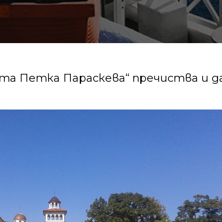
та Петка Параскева“ пречиства и д