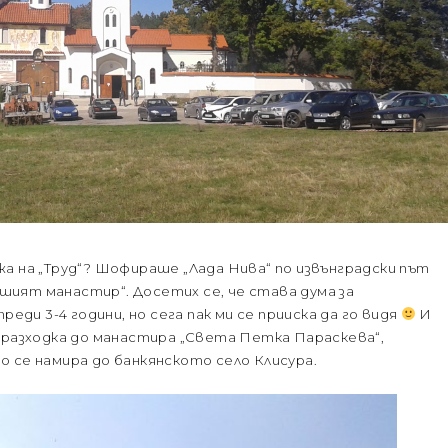
а на „Труд“? Шофираше „Лада Нива“ по извънградски път
нашият манастир“. Досетих се, че става дума за
реди 3-4 години, но сега пак ми се прииска да го видя
И
 разходка до манастира „Света Петка Параскева“,
 се намира до банкянското село Клисура.