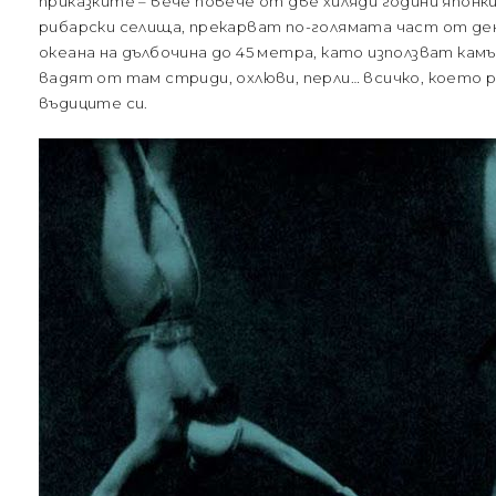
приказките – вече повече от две хиляди години япон
рибарски селища, прекарват по-голямата част от деня
океана на дълбочина до 45 метра, като използват камъ
вадят от там стриди, охлюви, перли… всичко, което 
въдиците си.