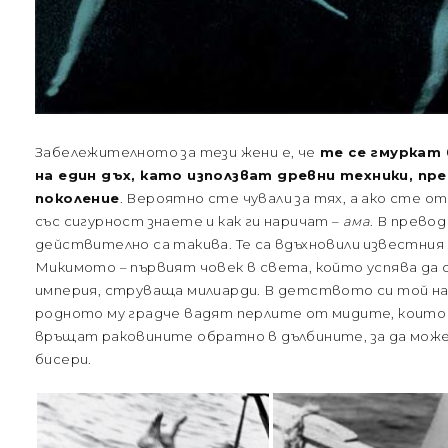
Забележителното за тези жени е, че
те се гмуркат б
на един дъх, като използват древни техники, пр
поколение
. Вероятно сте чували за тях, а ако сте 
със сигурност знаете и как ги наричат –
ама
. В превод
действително са такива. Те са вдъхновили известния
Микимото – първият човек в света, който успява да 
империя, струваща милиарди. В детството си той на
родното му градче вадят перлите от мидите, които 
връщат раковините обратно в дълбините, за да може
бисери.