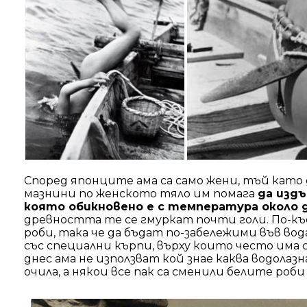
Според японците ама са само жени, тъй кат
мазнини по женското тяло им помага
да изд
която обикновено е с температура около 
древността те се гмуркат почти голи. По-къ
роби, така че да бъдат по-забележими във вод
със специални кърпи, върху които често има 
днес ама не използват кой знае каква водолаз
очила, а някои все пак са сменили белите роби