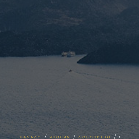
/
/
/
НАЧАЛО
ЯПОНИЯ
ЛЮБОПИТНО
/