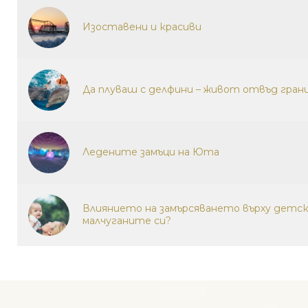
Изоставени и красиви
Да плуваш с делфини – живот отвъд гра
Ледените замъци на Юта
Влиянието на замърсяването върху детск
малчуганите си?