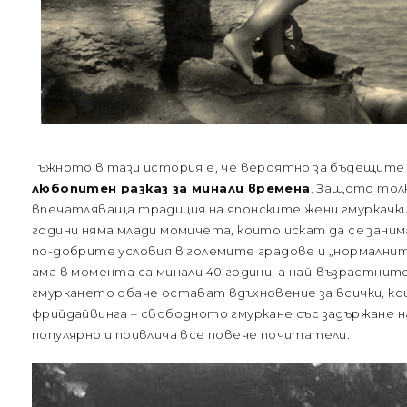
Тъжното в тази история е, че вероятно за бъдещите
любопитен разказ за минали времена
. Защото тол
впечатляваща традиция на японските жени гмуркачки 
години няма млади момичета, които искат да се зани
по-добрите условия в големите градове и „нормални
ама в момента са минали 40 години, а най-възрастните 
гмуркането обаче остават вдъхновение за всички, ко
фрийдайвинга – свободното гмуркане със задържане на
популярно и привлича все повече почитатели.