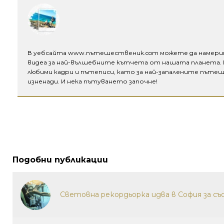
В уебсайта www.пътешественик.com можете да намери
видеа за най-вълшебните кътчета от нашата планета.
любими кадри и пътеписи, като за най-запалените пъте
изненади. И нека пътуването започне!
Подобни публикации
Световна рекордьорка идва в София за съ