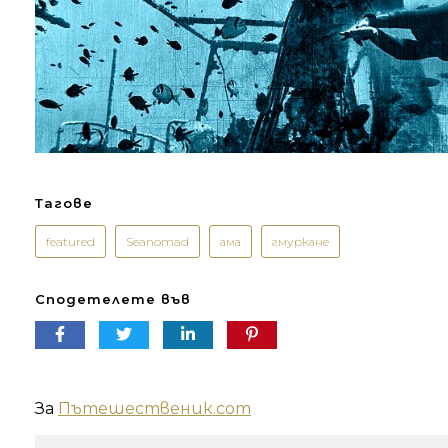
Тагове
featured
Seanomad
ама
гмуркане
Сподетелете във
За
Пътешественик.com