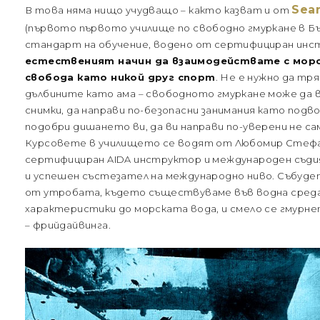
Sea
В това няма нищо учудващо – както казват и от
(първото първото училище по свободно гмуркане в Бъ
стандарт на обучение, водено от сертифициран инс
естественият начин да взаимодействате с морск
свобода като никой друг спорт
. Не е нужно да тр
дълбините като ама – свободното гмуркане може да в
снимки, да направи по-безопасни занимания като подво
подобри дишането ви, да ви направи по-уверени не сам
Курсовете в училището се водят от Любомир Стеф
сертифициран AIDA инструктор и международен съдия
и успешен състезател на международно ниво. Събуд
от утробата, където съществуваме във водна среда,
характеристики до морската вода, и смело се гмурн
– фрийдайвинга.