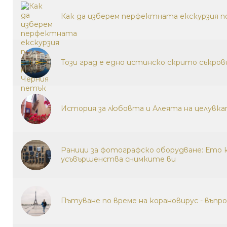
Как да изберем перфектната екскурзия п
Този град е едно истинско скрито съкров
История за любовта и Алеята на целувк
Раници за фотографско оборудване: Ето
усъвършенства снимките ви
Пътуване по време на корановирус - въпр