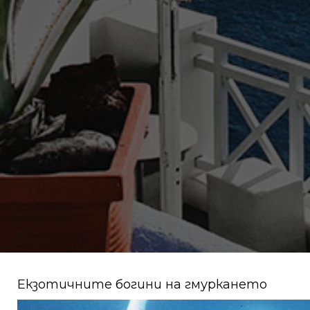
Екзотичните богини на гмуркането