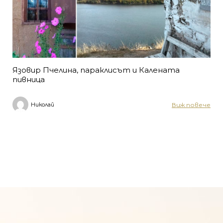
Язовир Пчелина, параклисът и Калената
пивница
Виж повече
Николай