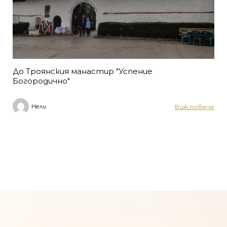
До Троянския манастир "Успение
Богородично"
Виж повече
Нели