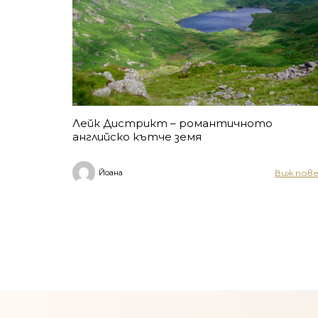
Лейк Дистрикт – романтичното
английско кътче земя
Виж пов
Йоана