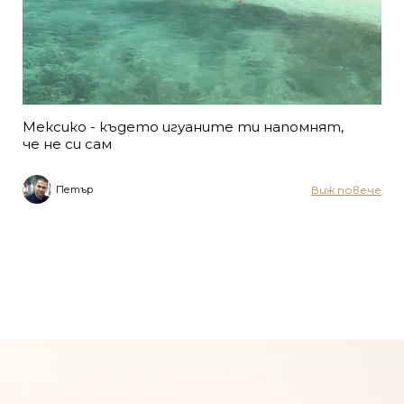
Мексико - където игуаните ти напомнят,
че не си сам
Виж повече
Петър