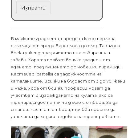
Изпрати
В малките градчета, наредени като перлена
огърлица от преди Барселона до след Тарагона
всеки уикенд през лятото има събирания и
забави. Хората правят всичко заедно – от
яденето, през пушенето до човешки пирамиди.
Кастейес (castells) са задружността на
каталанците. Всички на възраст от 3 до 70, жени
и мъже, хора от всички професии могат да
участват в изграждането на кулата, ако са
тренирали достатъчно дълго с отбора. За да
станеш част от отбора, трябва просто да
започнеш да ходиш редовно на тренировките.