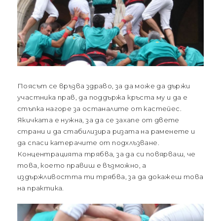
Поясът се връзва здраво, за да може да държи
участника прав, да поддържа кръста му и да е
стъпка нагоре за останалите от кастейес.
Якичката е нужна, за да се захапе от двете
страни и да стабилизира ризата на раменете и
да спаси катерачите от подхлъзване.
Концентрацията трябва, за да си повярваш, че
това, което правиш е възможно, а
издържливостта ти трябва, за да докажеш това
на практика.