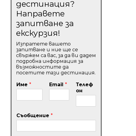
дестинация?
Направете
запитване за
екскурзия!
Изпратете вашето
запитване и ние ще се
свържем са вас, за да ви дадем
подробна информация за
възможностите да
посетите тази дестинация.
Име
*
Email
*
Телеф
он
Съобщение
*