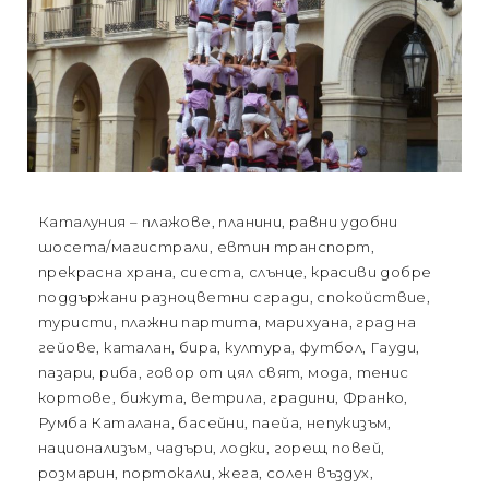
Каталуния – плажове, планини, равни удобни
шосета/магистрали, евтин транспорт,
прекрасна храна, сиеста, слънце, красиви добре
поддържани разноцветни сгради, спокойствие,
туристи, плажни партита, марихуана, град на
гейове, каталан, бира, култура, футбол, Гауди,
пазари, риба, говор от цял свят, мода, тенис
кортове, бижута, ветрила, градини, Франко,
Румба Каталана, басейни, паейа, непукизъм,
национализъм, чадъри, лодки, горещ повей,
розмарин, портокали, жега, солен въздух,