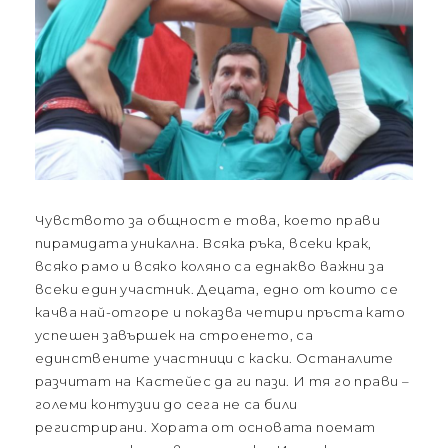
Чувството за общност е това, което прави
пирамидата уникална. Всяка ръка, всеки крак,
всяко рамо и всяко коляно са еднакво важни за
всеки един участник. Децата, едно от които се
качва най-отгоре и показва четири пръста като
успешен завършек на строенето, са
единствените участници с каски. Останалите
разчитат на Кастейес да ги пази. И тя го прави –
големи контузии до сега не са били
регистрирани. Хората от основата поемат