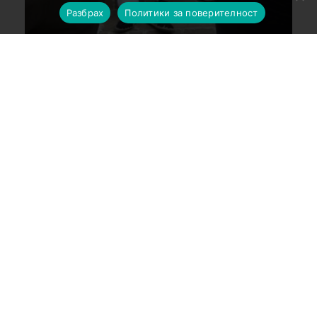
Разбрах
Политики за поверителност
Има толкова красота и символика в Кастейес –
държи хората заедно, обединени, задружни. Дава
им чувство за общност. Дава им увереност, че
тази общност е винаги по-голяма от властта.
Дава чувство на единство на хората и смисъл на
съществуването на индивида. Чувство за
равенство и нужност, за стойност, независимо
от възраст, пол и занятие. Чувство за
принадлежност. Чувство за можене, за отплата
на тежкия труд, отплата на усилията с