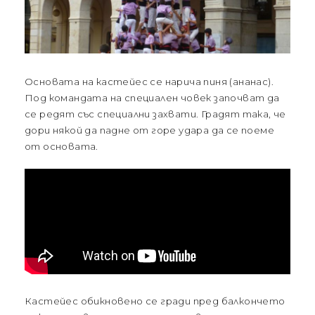
Основата на кастейес се нарича пиня (ананас).
Под командата на специален човек започват да
се редят със специални захвати. Градят така, че
дори някой да падне от горе удара да се поеме
от основата.
Кастейес обикновено се гради пред балкончето