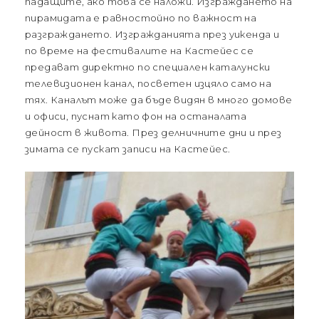
падащите, ако това се наложи. Изграждането на
пирамидата е равностойно по важност на
разграждането. Изгражданията през уикенда и
по време на фестивалите на Кастейес се
предават директно по специален каталунски
телевизионен канал, посветен изцяло само на
тях. Каналът може да бъде видян в много домове
и офиси, пуснат като фон на останалата
дейност в живота. През делничните дни и през
зимата се пускат записи на Кастейес.