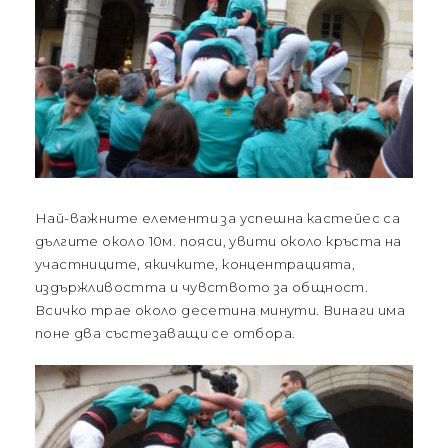
Най-важните елементи за успешна кастейес са
дългите около 10м. пояси, увити около кръста на
участниците, якичките, концентрацията,
издържливостта и чувството за общност.
Всичко трае около десетина минути. Винаги има
поне два състезаващи се отбора.