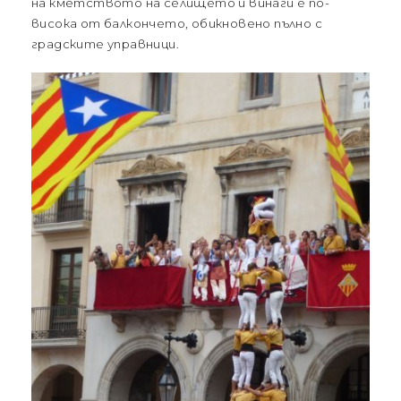
на кметството на селището и винаги е по-
висока от балкончето, обикновено пълно с
градските управници.