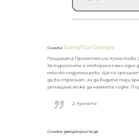
SunnyTour Georgia
Снимка:
Пещерата Прометея или Кумистави се 
За туристите е отворена само една д
няколко подземни реки. Ще се срещнете
да ви стреснат. За да видите тази кр
заплащане може да наемете лодка. Позв
2. Кухнята
Снимка: georgianjournal.ge