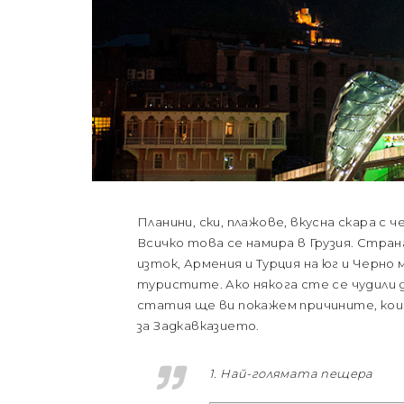
Планини, ски, плажове, вкусна скара с ч
Всичко това се намира в Грузия. Стран
изток, Армения и Турция на юг и Черно 
туристите. Ако някога сте се чудили 
статия ще ви покажем причините, ко
за Задкавказието.
1. Най-голямата пещера