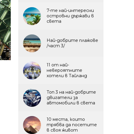
7-те най-интересни
островни държави в
света
Най-добрите плажове
/част 3/
11 от най-
невероятните
хотели в Тайланд
Топ 3 на най-добрите
двигатели за
автомобили в света
10 места, които
трябва да посетите
в своя живот