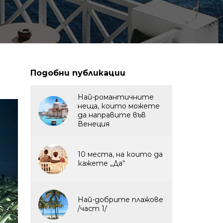
Подобни публикации
Най-романтичните
неща, които можете
да направите във
Венеция
10 места, на които да
кажете „Да“
Най-добрите плажове
/част 1/