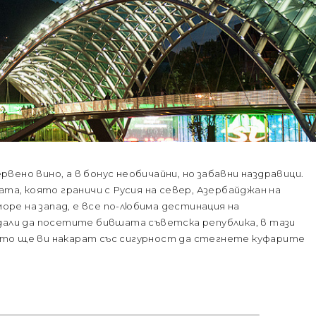
ервено вино, а в бонус необичайни, но забавни наздравици.
ата, която граничи с Русия на север, Азербайджан на
море на запад, е все по-любима дестинация на
дали да посетите бившата съветска република, в тази
ито ще ви накарат със сигурност да стегнете куфарите