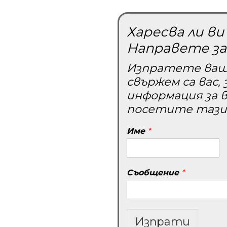
Харесва ли в
Направете за
Изпратете ваш
свържем са вас,
информация за 
посетите тази
Име
*
Съобщение
*
Изпрати