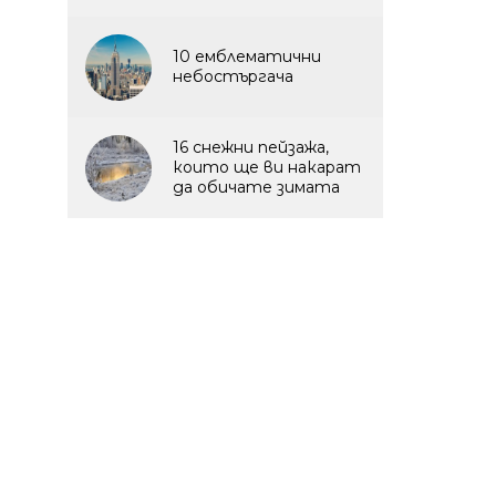
10 емблематични
небостъргача
16 снежни пейзажа,
които ще ви накарат
да обичате зимата