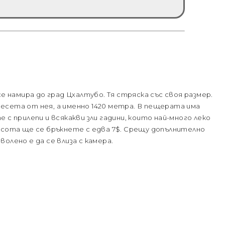
намира до град Цхалтубо. Тя стряска със своя размер.
есета от нея, а именно 1420 метра. В пещерата има
 с прилепи и всякакви зли гадини, които най-много леко
асота ще се бръкнете с едва 7$. Срещу допълнително
олено е да се влиза с камера.