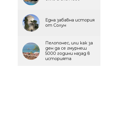
Една забавна история
от Солун
Пелопонес, или как за
ден да се гмурнеш
5000 години назад в
историята