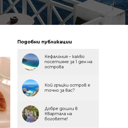
Подобни публикации
Кефалония – какво
посетихме за 1 ден на
острова
Кой гръцки остров е
точно за вас?
Добре дошли в
Квартала на
боговете!