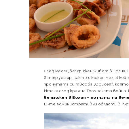
След месец безгрижен живот в Еолия, 
вятър зефир, както и кожен мех, в ко
прочутата си творба „Одисея“, която
Итака след края на Троянската война.
възможен в Еолия – позната ни веч
13-те административни области в Гър