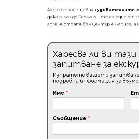
Ако сте посещавали
удивителните с
докоснали до Тесалия – те са една от
административен център е Лариса, а и
Харесва ли ви таз
запитване за екску
Изпратете вашето запитване и 
подробна информация за възм
Име
*
Em
Съобщение
*