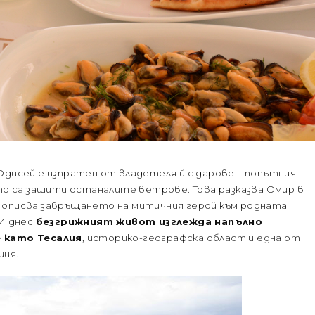
Одисей е изпратен от владетеля й с дарове – попътния
йто са зашити останалите ветрове. Това разказва Омир в
 описва завръщането на митичния герой към родната
 И днес
безгрижният живот изглежда напълно
е като Тесалия
, историко-географска област и една от
ция.