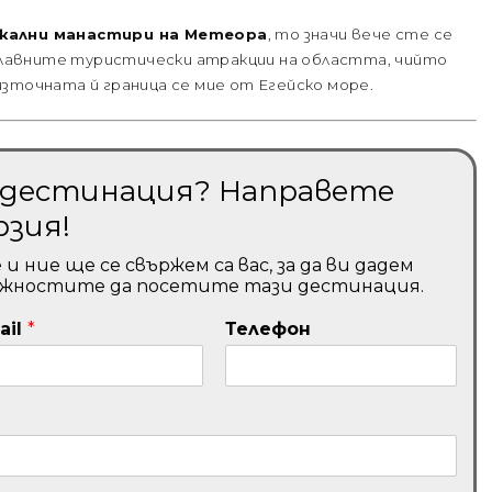
кални манастири на Метеора
, то значи вече сте се
 главните туристически атракции на областта, чийто
зточната й граница се мие от Егейско море.
и дестинация? Направете
рзия!
ние ще се свържем са вас, за да ви дадем
ожностите да посетите тази дестинация.
ail
*
Телефон