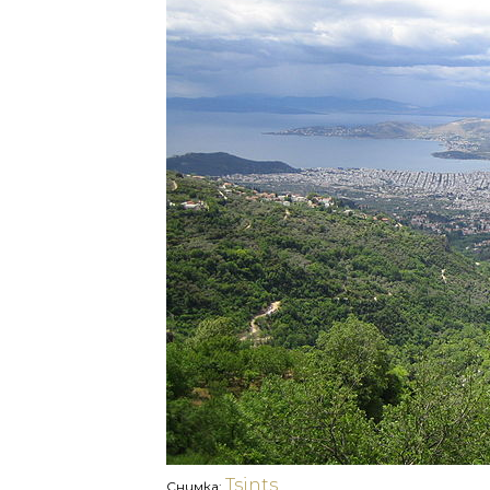
Tsints
Снимка: