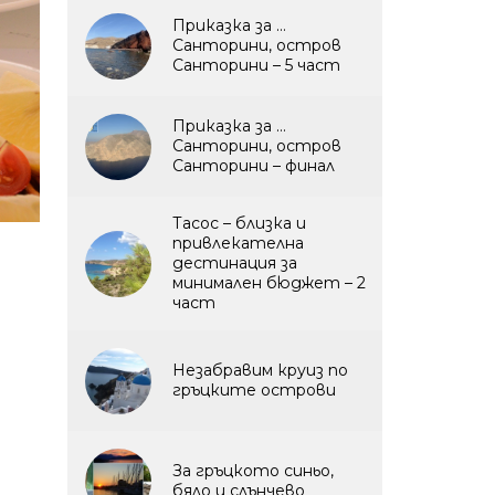
Приказка за …
Санторини, остров
Санторини – 5 част
Приказка за …
Санторини, остров
Санторини – финал
Тасос – близка и
привлекателна
дестинация за
минимален бюджет – 2
част
Незабравим круиз по
гръцките острови
За гръцкото синьо,
бяло и слънчево