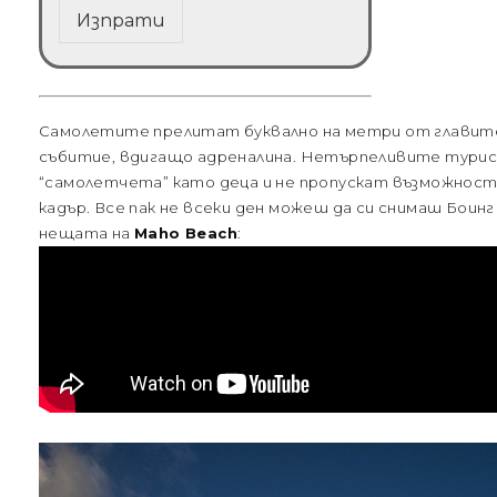
Изпрати
Самолетите прелитат буквално на метри от главите
събитие, вдигащо адреналина. Нетърпеливите тури
“самолетчета” като деца и не пропускат възможност
кадър. Все пак не всеки ден можеш да си снимаш Боин
нещата на
Maho Beach
: