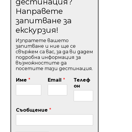
дестинация?
Направете
запитване за
екскурзия!
Изпратете вашето
запитване и ние ще се
свържем са вас, за да ви дадем
подробна информация за
възможностите да
посетите тази дестинация.
Име
*
Email
*
Телеф
он
Съобщение
*