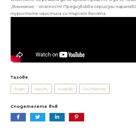
„Внимание – опасност! Предизвиква сериозни нараняван
туристите наистина си търсят белята.
Тагове
видео
кариби
плажове
Сен Мартен
Сподетелете във