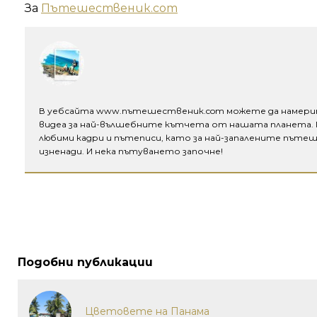
За
Пътешественик.com
В уебсайта www.пътешественик.com можете да намери
видеа за най-вълшебните кътчета от нашата планета.
любими кадри и пътеписи, като за най-запалените пъте
изненади. И нека пътуването започне!
Подобни публикации
Цветовете на Панама