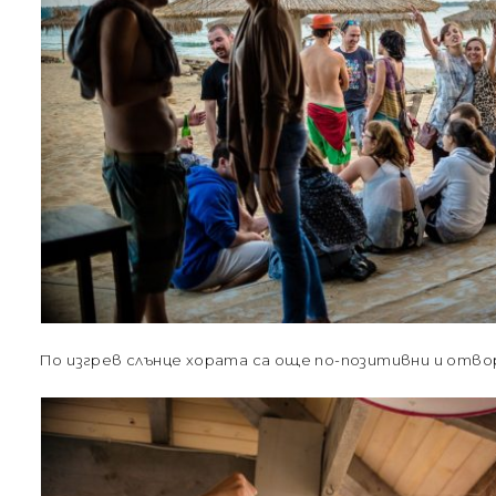
По изгрев слънце хората са още по-позитивни и отво