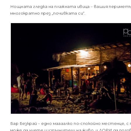
Нощната гледка на плажната ивица – вашия перимет
многократно през „почивката си“.
Бар Безкрай – едно маааалко по-спокойно местенце, с
може да чуете и изпълнители на живо, и ДОРИ да пого