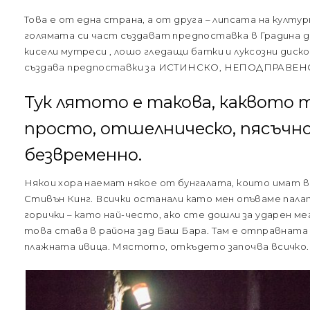
Това е от една страна, а от друга – липсата на култур
голямата си част създават предпоставка в Градина да 
кисели мутреси , лошо гледащи батки и луксозни дис
създава предпоставки за ИСТИНСКО, НЕПОДПРАВЕН
Тук лятото е такова, каквото т
просто, отшелническо, пясъчно
безвременно.
Някои хора наемат някое от бунгалата, които имат в
Стивън Кинг. Всички останали като мен опъваме пал
горички – като най-често, ако сте дошли за ударен ме
това става в района зад Баш Бара. Там е отправната 
плажната ивица. Мястото, откъдето започва всичко.