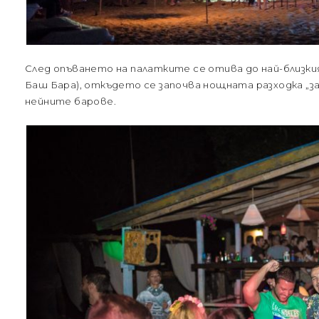
След опъването на палатките се отива до най-близкия
Баш Бара), откъдето се започва нощната разходка „за
нейните барове.