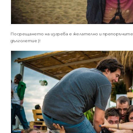
Посрещането на изгрева е желателно и препоръчителн
дълголетие )!