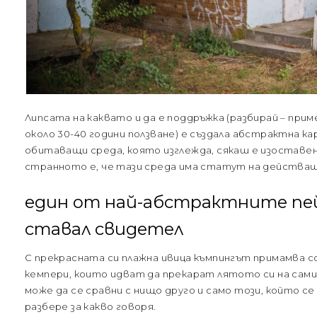
Липсата на каквато и да е поддръжка (разбирай – прим
около 30-40 години ползване) е създала абстрактна ка
обитаващи среда, която изглежда, сякаш е изоставен
странното е, че тази среда има статут на действащ
един от най-абстрактните пей
ставал свидетел
С прекрасната си плажна ивица къмпингът примамва с
кемпери, които идват да прекарат лятото си на сами
може да се сравни с нищо друго и само този, който се
разбере за какво говоря.