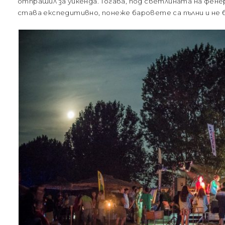
отпрашил за уикенда. Тогава, под светлината на фен
става експедитивно, понеже баровете са пълни и не б