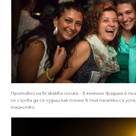
Противно на всякаква логика – в къмпинг Градина е пъ
се случва да се чудиш как точно в тия палатки са усп
тайнство.