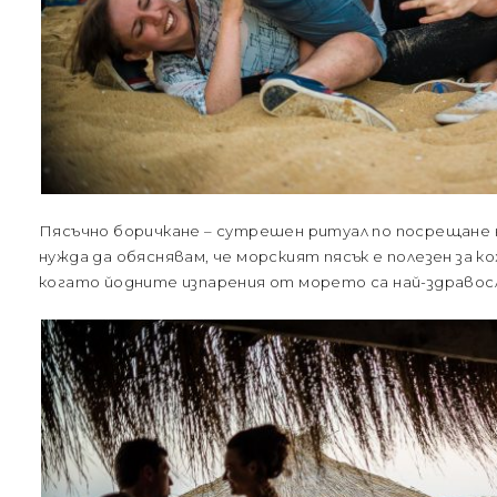
Пясъчно боричкане – сутрешен ритуал по посрещане н
нужда да обяснявам, че морският пясък е полезен за 
когато йодните изпарения от морето са най-здравос