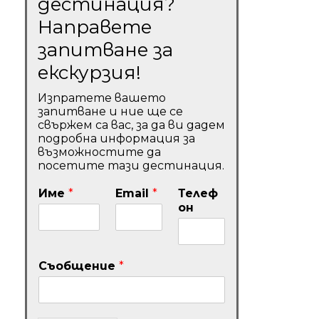
дестинация?
Направете
запитване за
екскурзия!
Изпратете вашето
запитване и ние ще се
свържем са вас, за да ви дадем
подробна информация за
възможностите да
посетите тази дестинация.
Име
*
Email
*
Телеф
он
Съобщение
*