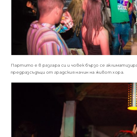
Партито е в разгара си и човек бързо се аклиматизи
предразсъдъци от градския начин на живот хора.