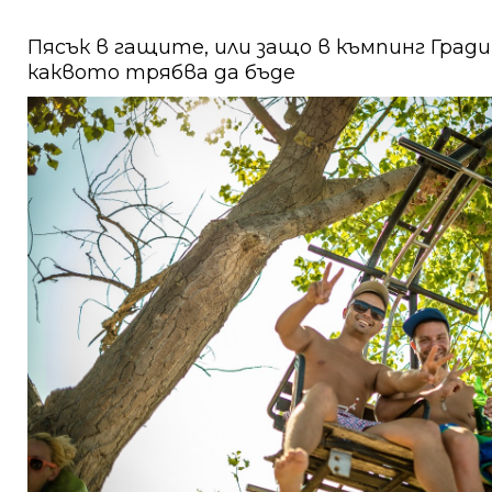
Пясък в гащите, или защо в къмпинг Град
каквото трябва да бъде