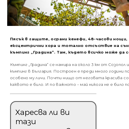
Пясък в гащите, осрани кенефи, 48-часови нощи, 
ексцентрични хора и тотално отсъствие на сън
къмпинг „Градина“. Там, където всичко може да се
Къмпинг „Градина“ се намира на около 3 км от Созопол 
къмпинг в България. Построен е преди много години п
особено му личи. Почти нищо от неговата красива со
каквото е било. И по важното – май никога не е било 
Харесва ли ви
тази