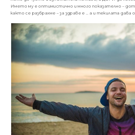
Името му е оптимистично и много показателно – дотам
както се разбрахме – за здраве е … а и текилата дава 