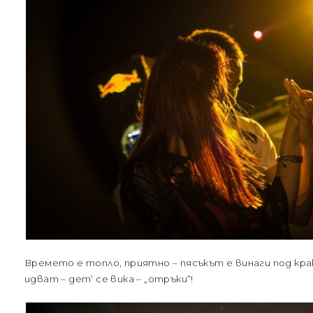
Времето е топло, приятно – пясъкът е винаги под к
идват – дет‘ се вика – „отръки“!