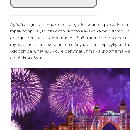
Дубай е един от малкото градове, които преживяват 
трансформация: от скромното начало като място, изв
до един от най-скоростно развиващите се мегаполис
туристически, логистичен и бизнес център, изкушава
удобства. Спечелил си е репутацията на „портата ме
арабския свят.