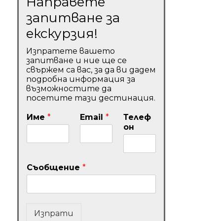
Направете
запитване за
екскурзия!
Изпратете вашето
запитване и ние ще се
свържем са вас, за да ви дадем
подробна информация за
възможностите да
посетите тази дестинация.
Име
*
Email
*
Телеф
он
Съобщение
*
Изпрати