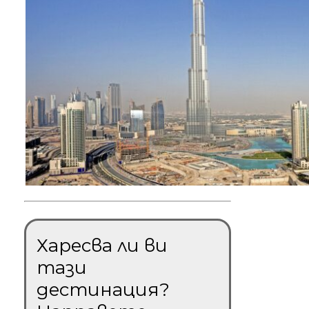
Харесва ли ви
тази
дестинация?