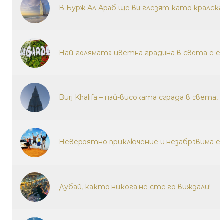
В Бурж Ал Араб ще ви глезят като кралск
Най-голямата цветна градина в света е 
Burj Khalifa – най-високата сграда в свет
Невероятно приключение и незабравима е
Дубай, както никога не сте го виждали!