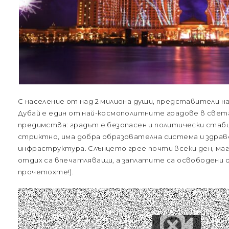
С население от над 2 милиона души, представители н
Дубай е един от най-космополитните градове в свет
предимства: градът е безопасен и политически стаби
стриктно, има добра образователна система и здрав
инфраструктура. Слънцето грее почти всеки ден, ма
отдих са впечатляващи, а заплатите са освободени о
прочетохте!).