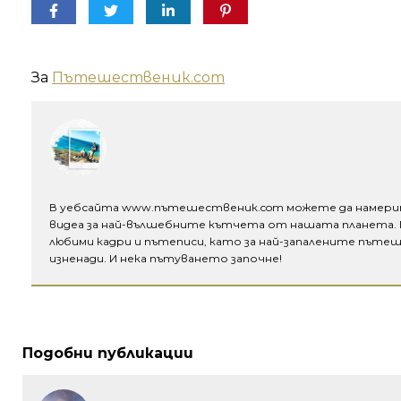
За
Пътешественик.com
В уебсайта www.пътешественик.com можете да намери
видеа за най-вълшебните кътчета от нашата планета.
любими кадри и пътеписи, като за най-запалените пъте
изненади. И нека пътуването започне!
Подобни публикации