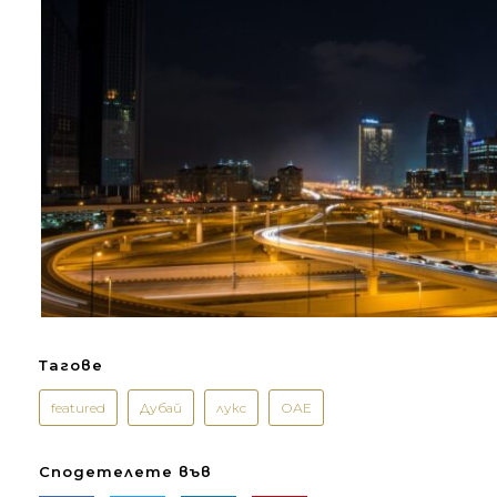
Тагове
featured
Дубай
лукс
ОАЕ
Сподетелете във