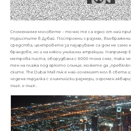
Споменахме моловете – точно те са едно от най-пр
туристите в Дубай. Построени с размах, въображение
средства, центровете за пазаруване са дом не само
брандове, но и на някои уникални атракции. Например Em
метрова писта, оборудвана с 6000 тона сняг, така ч
тен на плажа под яркото слънце, можете да „превклю
ските. The Dubai Mall пък е най-големият мол в света и
ледена пързалка с олимпийски размери, огромен аквари
още, и още…