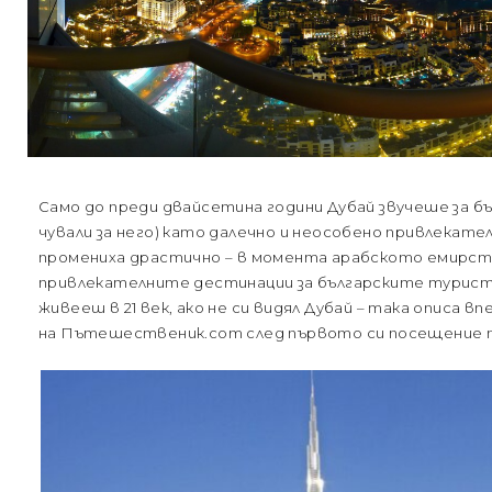
Само до преди двайсетина години Дубай звучеше за бъ
чували за него) като далечно и неособено привлекат
промениха драстично – в момента арабското емирств
привлекателните дестинации за българските туристи
живееш в 21 век, ако не си видял Дубай – така описа 
на Пътешественик.com след първото си посещение т