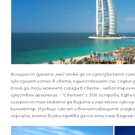
Всъщност думата „най“ може да се използва като синон
луксозният хотел в света, единственият със седем зв
(поне до този момент) сграда в света – небостъргач
изкуствен архипелаг – “Светът” с 300 острова. Едва л
сигурност там можете да видите и най-много луксоз
километър. Изобщо луксът и впечатляващите гледки с
перлата, която всеки трябва да посети поне веднъж 