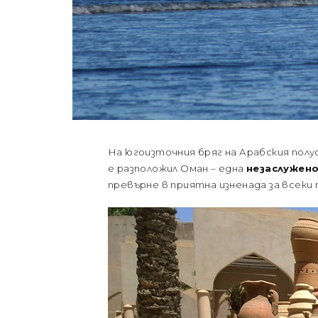
На югоизточния бряг на Арабския полуо
е разположил Оман – една
незаслужен
превърне в приятна изненада за всек