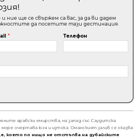
рзия!
ние ще се свържем са вас, за да ви дадем
ожностите да посетите тази дестинация.
ail
*
Телефон
ените арабски емирства, на запад със Саудитска
о море очертава юга и изтока. Оманският залив се оказва
е, което по нищо не отстъпва на дубайските