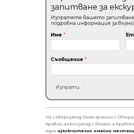
запитване за екску
Изпратете вашето запитване и 
подробна информация за възм
Име
*
Em
Съобщение
*
Изпрати
На северозапад Оман граничи с Обедин
Арабия, на югозапад с Йемен, а Арабск
едно
изключително омайно местенц