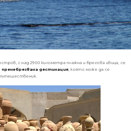
стров, с над 2900 километра плажна и брегова ивица, се
о пренебрегвана дестинация
, която може да се
и пътешественик.