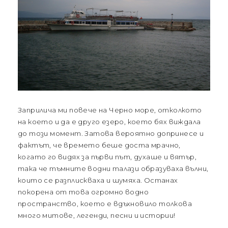
Заприлича ми повече на Черно море, отколкото
на което и да е друго езеро, което бях виждала
до този момент. Затова вероятно допринесе и
фактът, че времето беше доста мрачно,
когато го видях за първи път, духаше и вятър,
така че тъмните водни талази образуваха вълни,
които се разплискваха и шумяха. Останах
покорена от това огромно водно
пространство, което е вдъхновило толкова
много митове, легенди, песни и истории!