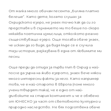
От малка много обичам песента „Биляна платно
белеше“. Като дете, когато слушах за
Охридското езеро, не знаех точно как да си го
представя и в съзнанието ми то беше по-скоро
някаква поетична измислица, отколкото реално
съществуващо езеро. Още тогава обаче знаех,
че искам да го видя, да видя къде се е случила
тази история, разказвана в една от любимите ми
песни.
Още преди да отида за първи път в Охрид и най-
после да зърна на живо езерото, знаех вече някои
много интересни факти за него. Като например
това, че е най-старото в Европа (поне много
учени твърдят така), че е едно от най-
дълбоките на стария континент и че е обявено
от ЮНЕСКО за част от световното културно и
природно наследство. Не бях подготвена обаче