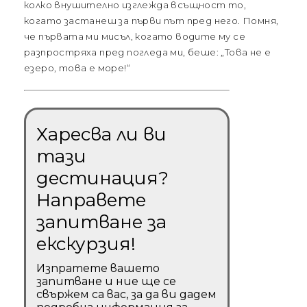
колко внушително изглежда всъщност то,
когато застанеш за първи път пред него. Помня,
че първата ми мисъл, когато водите му се
разпростряха пред погледа ми, беше: „Това не е
езеро, това е море!“
Харесва ли ви
тази
дестинация?
Направете
запитване за
екскурзия!
Изпратете вашето
запитване и ние ще се
свържем са вас, за да ви дадем