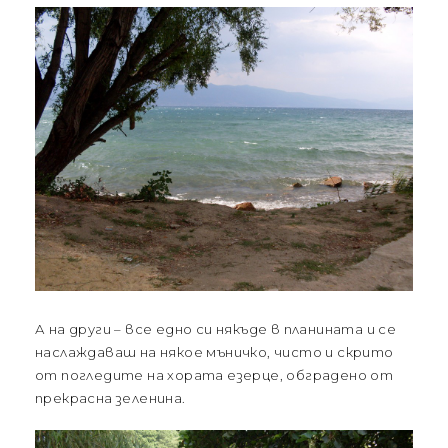
А на други – все едно си някъде в планината и се
наслаждаваш на някое мъничко, чисто и скрито
от погледите на хората езерце, обградено от
прекрасна зеленина.