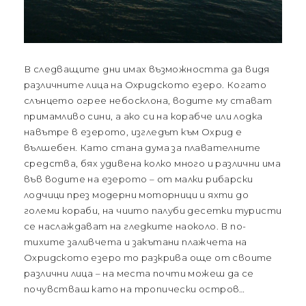
В следващите дни имах възможността да видя
различните лица на Охридското езеро. Когато
слънцето огрее небосклона, водите му стават
примамливо сини, а ако си на корабче или лодка
навътре в езерото, изгледът към Охрид е
вълшебен. Като стана дума за плавателните
средства, бях удивена колко много и различни има
във водите на езерото – от малки рибарски
лодчици през модерни моторници и яхти до
големи кораби, на чиито палуби десетки туристи
се наслаждават на гледките наоколо. В по-
тихите заливчета и закътани плажчета на
Охридското езеро то разкрива още от своите
различни лица – на места почти можеш да се
почувстваш като на тропически остров…