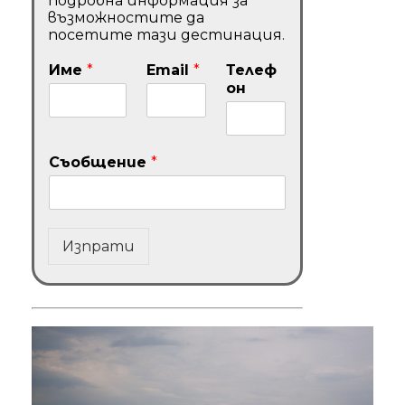
подробна информация за
възможностите да
посетите тази дестинация.
Име
*
Email
*
Телеф
он
Съобщение
*
Изпрати