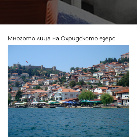
Многото лица на Охридското езеро