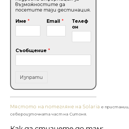
възможностите да
посетите тази дестинация.
Име
*
Email
*
Телеф
он
Съобщение
*
Изпрати
Мястото на потегляне на Solaria
e пристанище
североизточната част на Ситоня.
Как да стигнете до там: