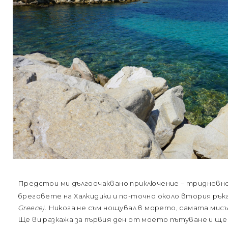
Предстои ми дългоочаквано приключение – тридневн
бреговете на Халкидики и по-точно около втория ръ
Greece)
. Никога не съм нощувал в морето, самата мисъ
Ще ви разкажа за първия ден от моето пътуване и ще