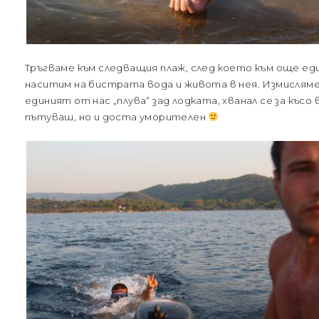
Тръгваме към следващия плаж, след което към още еди
наситим на бистрата вода и живота в нея. Измисляме
единият от нас „плува“ зад лодката, хванал се за късо
пътуваш, но и доста уморителен