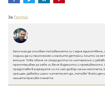
За
Петър
Започнах да описвам пътуванията си с една единствена „е
години да си припомням и малките детайли, които са ме в
емоция. Това обаче се оказа доста по-интересно и заба
преоткривам за себе си вече видяното и преживяното. Щ
представя в разказите си по най-добър начин местата,
срещам, давайки шанс читателят да „пътува“ всеки де
нашата красива планета.