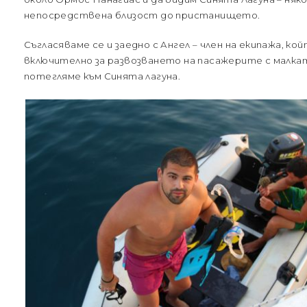
непосредствена близост до пристанището.
Съгласяваме се и заедно с Ангел – член на екипажа, к
включително за развозването на пасажерите с малкат
потегляме към Синята лагуна.