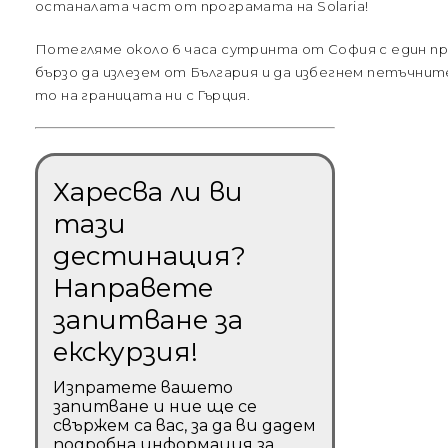
останалата част от програмата на Solaria!
Потегляме около 6 часа сутринта от София с един пр
бързо да излезем от България и да избегнем петъчни
то на границата ни с Гърция.
Харесва ли ви
тази
дестинация?
Направете
запитване за
екскурзия!
Изпратете вашето
запитване и ние ще се
свържем са вас, за да ви дадем
подробна информация за