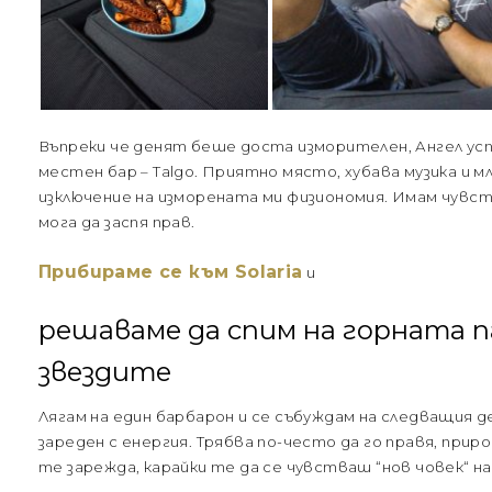
Въпреки че денят беше доста изморителен, Ангел усп
местен бар – Talgo. Приятно място, хубава музика и мла
изключение на изморената ми физиономия. Имам чувст
мога да заспя прав.
Прибираме се към Solaria
и
решаваме да спим на горната п
звездите
Лягам на един барбарон и се събуждам на следващия д
зареден с енергия. Трябва по-често да го правя, прир
те зарежда, карайки те да се чувстваш “нов човек“ н