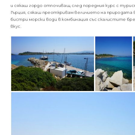
и сякаш гордо отпочиващ след поредния курс с турис
Гърция, сякаш преоткривам величието на природата 
бистри морски води в комбинация със скалистите бре
вкус.