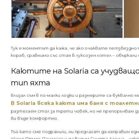
Тук е моментът да кажа, че ако очаквате петзвездно 
кораб, сравнимо със стая в луксозен хотел – объркали 
Каютите на Solaria са учудващо
тип яхта
влизал съм в по-малки лодки и размерите са буквално 
В Solaria всяка каюта има баня с тоалетн
разтегаем стол за трети човек, но не препоръчвам 
ви бъде комфортно.
Тъй като сме подранили, ни предлагат да направим едн
около Ормос Панагиас и да видим Синята Лагуна – няк