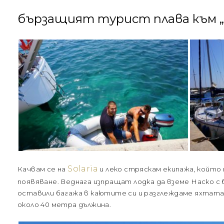
бързащият турист плава към „
Solaria
Качвам се на
и леко стряскам екипажа, който 
появяване. Веднага изпращат лодка да вземе Наско с 
оставили багажа в каютите си и разглеждаме яхтата,
около 40 метра дължина.