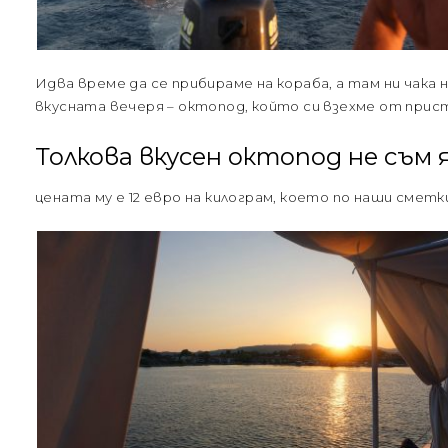
Идва време да се прибираме на кораба, а там ни чака 
вкусната вечеря – октопод, който си взехме от прис
Толкова вкусен октопод не съм 
цената му е 12 евро на килограм, което по наши сметк