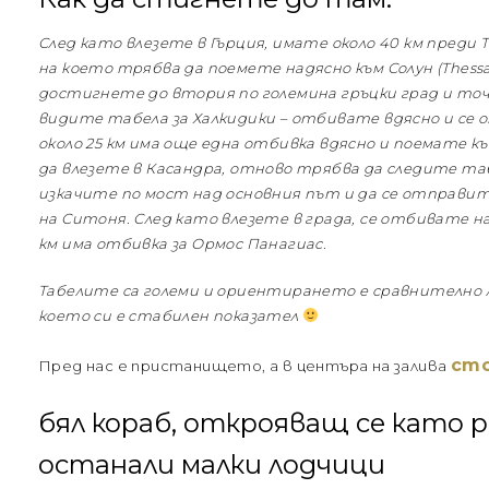
След като влезете в Гърция, имате около 40 км преди
на което трябва да поемете надясно към Солун (Thessalo
достигнете до втория по големина гръцки град и точ
видите табела за Халкидики – отбивате вдясно и се 
около 25 км има още една отбивка вдясно и поемате к
да влезете в Касандра, отново трябва да следите таб
изкачите по мост над основния път и да се отправи
на Ситоня. След като влезете в града, се отбивате наля
км има отбивка за Ормос Панагиас.
Табелите са големи и ориентирането е сравнително ле
което си е стабилен показател
сто
Пред нас е пристанището, а в центъра на залива
бял кораб, открояващ се като 
останали малки лодчици