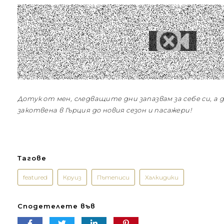
Дотук от мен, следващите дни запазвам за себе си, а до
закотвена в Гърция до новия сезон и пасажери!
Тагове
featured
Круиз
Пътеписи
Халкидики
Сподетелете във