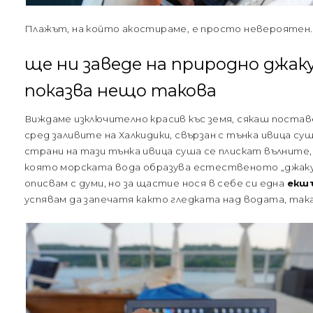
Плажът, на който акостираме, е просто невероятен. А
ще ни заведе на природно джаку
показва нещо такова
Виждаме изключително красив къс земя, сякаш поста
сред заливите на Халкидики, свързан с тънка ивица с
страни на тази тънка ивица суша се плискат вълните, 
която морската вода образува естественото „джаку
описвам с думи, но за щастие нося в себе си една
екшъ
успявам да запечатя както гледката над водата, така 