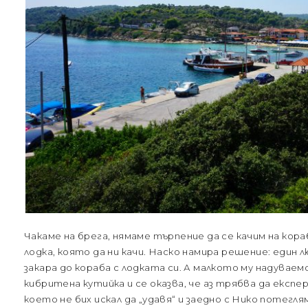
Чакаме на брега, нямаме търпение да се качим на кора
лодка, която да ни качи. Наско намира решение: един л
закара до кораба с лодката си. А малкото му надувае
кибритена кутийка и се оказва, че аз трябва да експ
което не бих искал да „удавя“ и заедно с Нико потегля