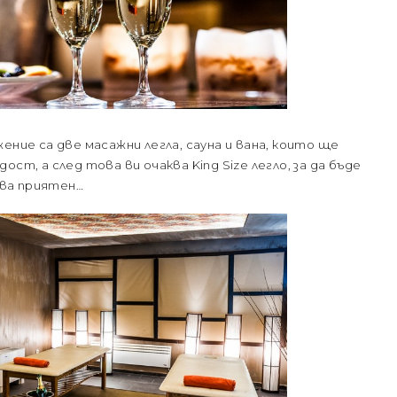
ение са две масажни легла, сауна и вана, които ще
ст, а след това ви очаква King Size легло, за да бъде
ва приятен…