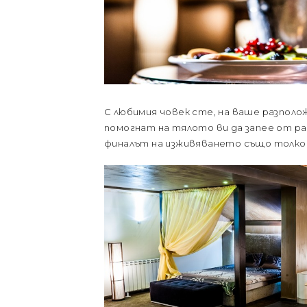
С любимия човек сте, на ваше разполож
помогнат на тялото ви да запее от радо
финалът на изживяването също толко