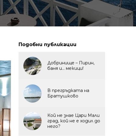
Подобни публикации
Добринище – Пирин,
баня и... мекици!
В прегръдката на
Братушково
Кой не знае Цари Мали
град, кой не е ходил до
него?