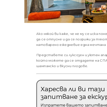
Ако някой ви каже, че не му се иска по
да се отпусне и да се погрижи за тялот
натоварено ежедневие една мечтана С
Представете си луксозен и уютен апар
който можете да се отдадете на СПА 
шампанско и вкусни плодове.
Харесва ли ви таз
запитване за екску
Изпратете вашето запитване и 