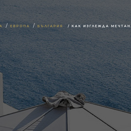
/
/
А
ЕВРОПА
БЪЛГАРИЯ
/ КАК ИЗГЛЕЖДА МЕЧТА