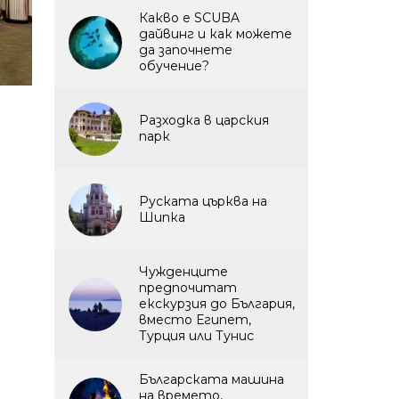
Какво е SCUBA
дайвинг и как можете
да започнете
обучение?
Разходка в царския
парк
Руската църква на
Шипка
Чужденците
предпочитат
екскурзия до България,
вместо Египет,
Турция или Тунис
Българската машина
на времето,