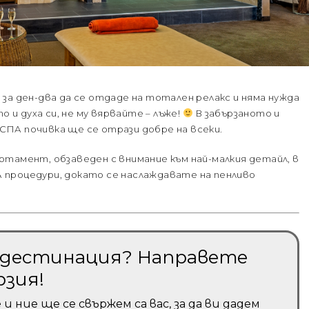
не за ден-два да се отдаде на тотален релакс и няма нужда
о и духа си, не му вярвайте – лъже!
В забързаното и
ПА почивка ще се отрази добре на всеки.
тамент, обзаведен с внимание към най-малкия детайл, в
процедури, докато се наслаждавате на пенливо
и дестинация? Направете
рзия!
ние ще се свържем са вас, за да ви дадем