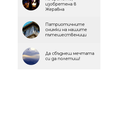
изобретена в
Жеравна
Патриотичните
снимки на нашите
пътешественици
Да сбъднеш мечтата
си да полетиш!