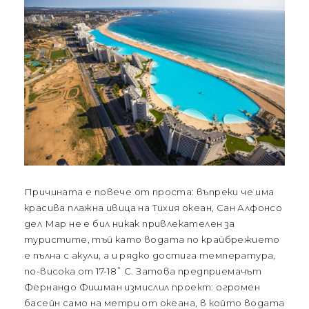
Причината е повече от проста: въпреки че има
красива плажна ивица на Тихия океан, Сан Алфонсо
дел Мар не е бил никак привлекателен за
туристите, тъй като водата по крайбрежието
е пълна с акули, а и рядко достига температура,
по-висока от 17-18˚ С. Затова предприемачът
Фернандо Фишман измислил проект: огромен
басейн само на метри от океана, в който водата