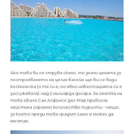
Ако това ви се струва скъпо, то значи цената за
построяването на целия басейн ще ви се види
космическа (и тя си е, но явно инвестицията си е
заслужавала): над 2 милиарда долара. За сметка на
това обаче Сан Алфонсо дел Мар привлича
наистина огромно количество туристи – нещо,
за което преди това градът само е можел да
мечтае.