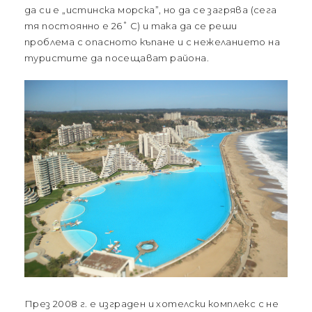
да си е „истинска морска”, но да се загрява (сега
тя постоянно е 26˚ С) и така да се реши
проблема с опасното къпане и с нежеланието на
туристите да посещават района.
През 2008 г. е изграден и хотелски комплекс с не