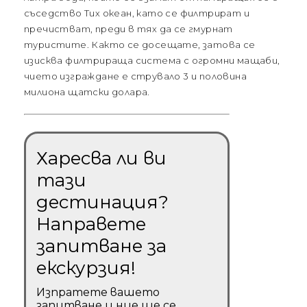
съседство Тих океан, като се филтрират и
пречистват, преди в тях да се гмурнат
туристите. Както се досещате, затова се
изисква филтрираща система с огромни мащаби,
чието изграждане е струвало 3 и половина
милиона щатски долара.
Харесва ли ви
тази
дестинация?
Направете
запитване за
екскурзия!
Изпратете вашето
запитване и ние ще се