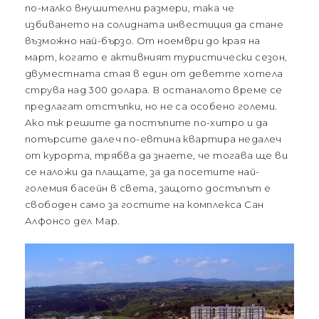
по-малко внушителни размери, така че
избиването на солидната инвестиция да стане
възможно най-бързо. От ноември до края на
март, когато е активният туристически сезон,
двуместната стая в един от деветте хотела
струва над 300 долара. В останалото време се
предлагат отстъпки, но не са особено големи.
Ако пък решите да постъпите по-хитро и да
потърсите далеч по-евтина квартира недалеч
от курорта, трябва да знаете, че тогава ще ви
се наложи да плащате, за да посетите най-
големия басейн в света, защото достъпът е
свободен само за гостите на комплекса Сан
Алфонсо дел Мар.