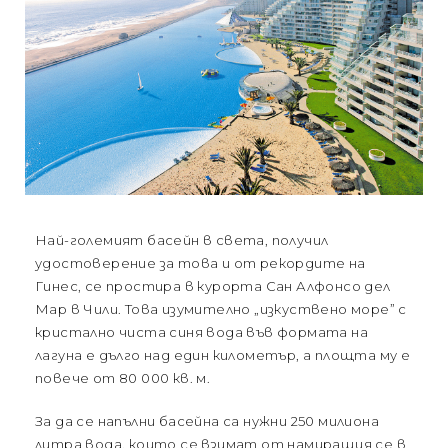
Най-големият басейн в света, получил
удостоверение за това и от рекордите на
Гинес, се простира в курорта Сан Алфонсо дел
Мар в Чили. Това изумително „изкуствено море” с
кристално чиста синя вода във формата на
лагуна е дълго над един километър, а площта му е
повече от 80 000 кв. м.
За да се напълни басейна са нужни 250 милиона
литра вода, които се взимат от намиращия се в