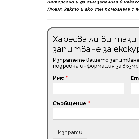
интересно и да съм запалила в няк
Пулия, както и ако съм помогнала с 
Харесва ли ви таз
запитване за екску
Изпратете вашето запитване и 
подробна информация за възм
Име
*
Em
Съобщение
*
Изпрати