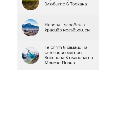
влюбите в Тоскана
Неапол - чаровен и
красиво несъвършен
Те спят в хамаци на
стотици метри
височина в планината
Монте Пиана