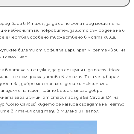
рад Бари в Италия, за да се поклоня пред мощите на
ц е небесният ми покровител, защото съм родена на 6
 се е чествал особено тържествено в моята къща.
купихме билети от София за Бари през м. септември, на
 само 1 час.
 хотела ми е нужна, за да се измия и да поспя. Мога
ни – не съм дошла затова в Италия. Така че избирам
добства, добро местонахождение и максимална
запазихме пансион, който беше с много добро
ата гара и 5 мин. от стария град B&B Cavour 124, на
р /Corso Cavour/, където се намира сградата на Театър
ите в Италия след тези в Милано и Неапол.