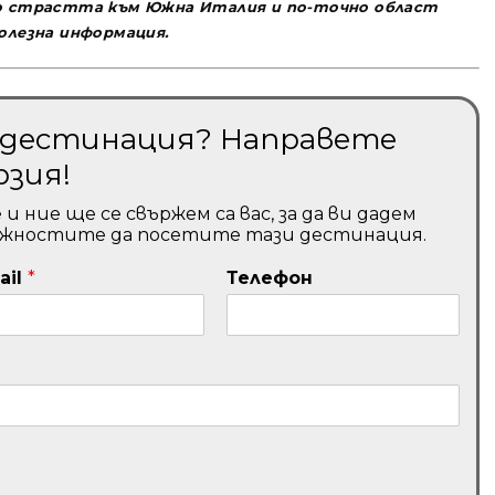
ого страстта към Южна Италия и по-точно област
полезна информация.
и дестинация? Направете
рзия!
ние ще се свържем са вас, за да ви дадем
ожностите да посетите тази дестинация.
ail
*
Телефон