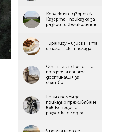
Кралският дворец в
Казерта - приказка за
разкош и великолепие
Тирамису – изисканата
италианска наслада
Стана ясно коя е най-
предпочитаната
дестинация за
сватби
Един спомен за
приказно преживяване
във Венеция и
разходка с лодка
5 причини да се