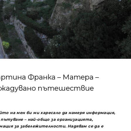
артина Франка – Матера –
о жадувано пътешествие
йто на мен би ми харесало да намеря информация,
пътуване – най-общо за организацията,
ация за забележителности. Надявам се да е