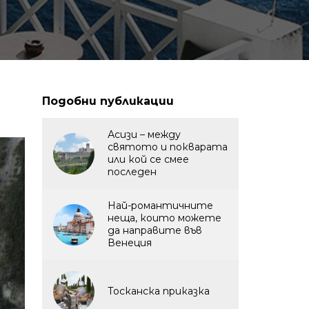
Подобни публикации
Асизи – между
святото и покварата
или кой се смее
последен
Най-романтичните
неща, които можете
да направите във
Венеция
Тосканска приказка