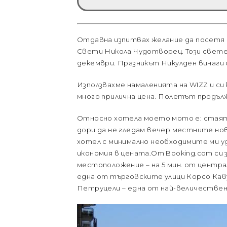
Отдавна изпитвах желание да посетя г
Свети Никола Чудотворец. Този свете
декември. Празникът Никулден винаги
Използвахме намаленията на WIZZ и си 
много прилична цена. Полетът продължи
Относно хотела моето мото е: стаята в
дори да не гледам вечер местните нови
хотел с минимално необходимите ми у
икономия в цената.От Booking.com си 
местоположение – на 5 мин. от централн
една от търговските улици Корсо Каву
Петруцели – една от най-величествен