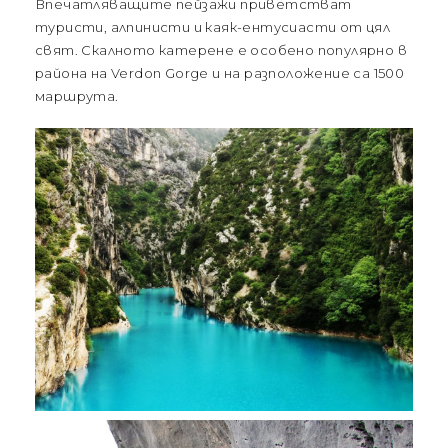
Впечатляващите пейзажи приветстват
туристи, алпинисти и каяк-ентусиасти от цял
свят. Скалното катерене е особено популярно в
района на Verdon Gorge и на разположение са 1500
маршрута.