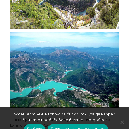
Пътешественик използва бисквитки, за да направи
Няма време за губене – безкрайните стени на
вашето пребиваване в сайта по-добро.
каньона ви очакват за едно изживяване „на
Разбрах
Политики за поверителност