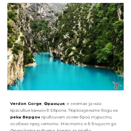
Verdon Gorge
,
Франция
, е смятан за най-
красивия каньон в Европа. Тюркоазените води на
река Вердон
привличат голям брой туристи,
особено през лятото. Мястото е в близост до
Френската ривиера, което го прави